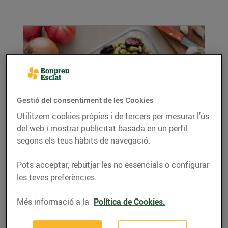
Gestió del consentiment de les Cookies
Utilitzem cookies pròpies i de tercers per mesurar l’ús
del web i mostrar publicitat basada en un perfil
Faves a la catalana amb botifarra negra
segons els teus hàbits de navegació.
13/de febrer/2024
Ingredients per a 1 persona: 400 g de faves
Pots acceptar, rebutjar les no essencials o configurar
pelades. 4 botifarres negres. 1 ceba. 2 grans...
les teves preferències.
LLEGIR MÉS
Més informació a la
Política de Cookies.