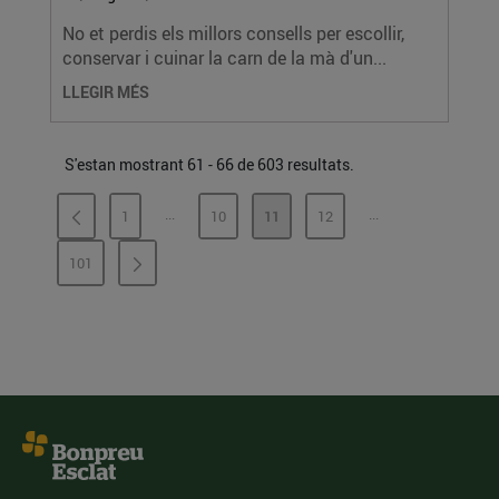
No et perdis els millors consells per escollir,
conservar i cuinar la carn de la mà d'un...
LLEGIR MÉS
S'estan mostrant 61 - 66 de 603 resultats.
...
...
1
10
11
12
PÀGINES INTERMÈDIES
PÀGINES INTERMÈ
PÀGINA
PÀGINA
PÀGINA
PÀGINA
101
PÀGINA