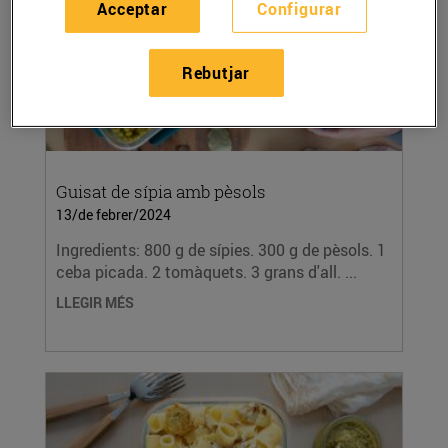
Acceptar
Configurar
Rebutjar
Guisat de sípia amb pèsols
13/de febrer/2024
Ingredients: 800 g de sípies. 300 g de pèsols. 1
ceba picada. 2 tomàquets. 3 grans d'all. ...
LLEGIR MÉS