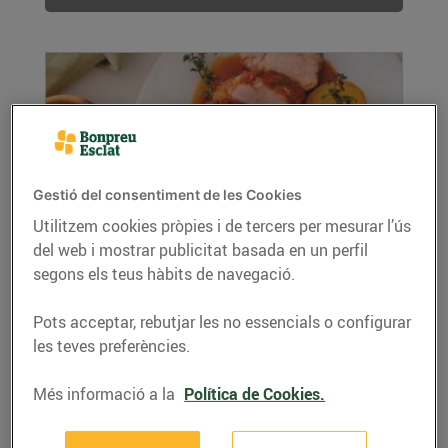
Gestió del consentiment de les Cookies
Utilitzem cookies pròpies i de tercers per mesurar l’ús
del web i mostrar publicitat basada en un perfil
Porc lacat amb 5 espècies
segons els teus hàbits de navegació.
18/de maig/2022
Ingredients per a 4 persones: 2 filets de porc • 3
Pots acceptar, rebutjar les no essencials o configurar
cullerades de barreja d’espècies xineses ...
les teves preferències.
LLEGIR MÉS
Més informació a la
Política de Cookies.