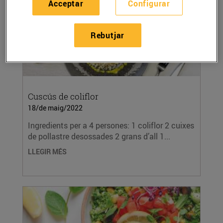
Acceptar
Configurar
Rebutjar
Cuscús de coliflor
18/de maig/2022
Ingredients per a 4 persones: 1 coliflor 2 cuixes
de pollastre desossades 2 grans d’all 1...
LLEGIR MÉS