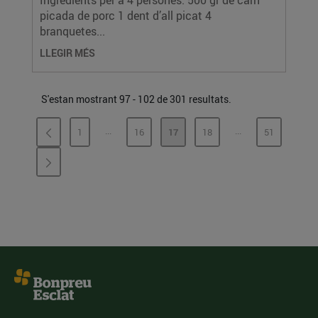
Ingredients per a 4 persones: 500 gr de carn
picada de porc 1 dent d’all picat 4
branquetes...
LLEGIR MÉS
S'estan mostrant 97 - 102 de 301 resultats.
...
...
1
16
17
18
51
PÀGINES INTERMÈDIES
PÀGINES INTERMÈ
PÀGINA
PÀGINA
PÀGINA
PÀGINA
PÀGINA