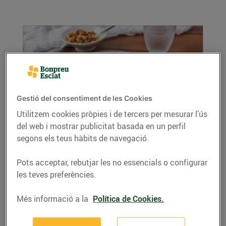
Gestió del consentiment de les Cookies
Utilitzem cookies pròpies i de tercers per mesurar l’ús
del web i mostrar publicitat basada en un perfil
Lluç amb parmentier
segons els teus hàbits de navegació.
07/de juny/2022
Ingredients per a 4 persones: Per al lluç: 4
Pots acceptar, rebutjar les no essencials o configurar
supremes de lluç fresc Un raig d’oli d’oliva ...
les teves preferències.
LLEGIR MÉS
Més informació a la
Política de Cookies.