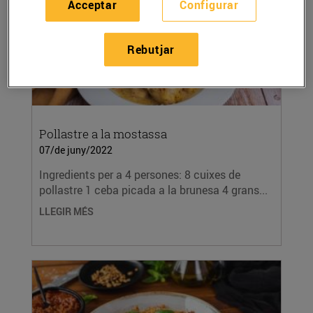
Acceptar
Configurar
Rebutjar
Pollastre a la mostassa
07/de juny/2022
Ingredients per a 4 persones: 8 cuixes de
pollastre 1 ceba picada a la brunesa 4 grans...
LLEGIR MÉS