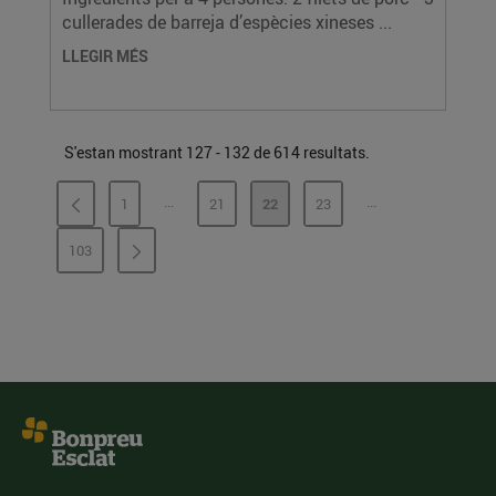
cullerades de barreja d’espècies xineses ...
LLEGIR MÉS
S'estan mostrant 127 - 132 de 614 resultats.
...
...
1
21
22
23
PÀGINES INTERMÈDIES
PÀGINES INTERMÈ
PÀGINA
PÀGINA
PÀGINA
PÀGINA
103
PÀGINA