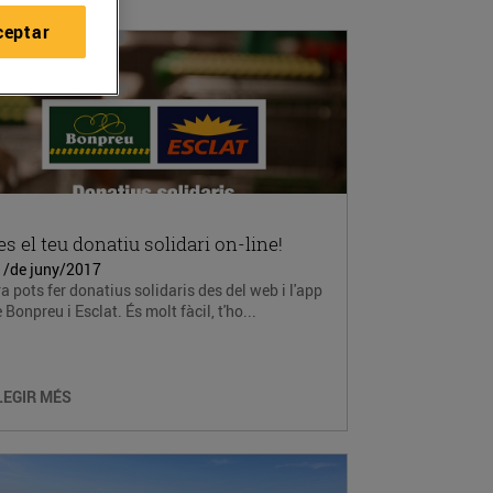
ceptar
es el teu donatiu solidari on-line!
1/de juny/2017
a pots fer donatius solidaris des del web i l'app
 Bonpreu i Esclat. És molt fàcil, t'ho...
LEGIR MÉS