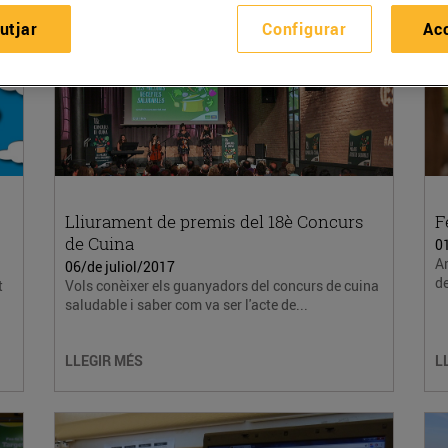
utjar
Configurar
Ac
Lliurament de premis del 18è Concurs
F
de Cuina
0
Ar
06/de juliol/2017
de
t
Vols conèixer els guanyadors del concurs de cuina
saludable i saber com va ser l'acte de...
LLEGIR MÉS
L