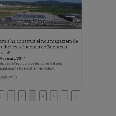
om s’ha construït el nou magatzem de
roductes refrigerats de Bonpreu i
sclat?
9/de març/2017
ls veure l'evolució de les obres del nou
agatzem? T'ho mostrem en vídeo!
LEGIR MÉS
1
2
3
4
5
6
PÀGINA
PÀGINA
PÀGINA
PÀGINA
PÀGINA
PÀGINA