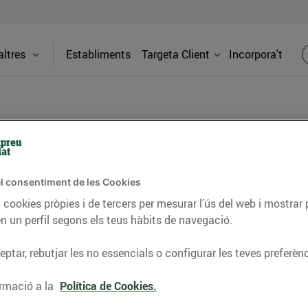
ltres
Establiments
Targeta Client
Incorpora't
BLOG
l consentiment de les Cookies
ceptes, consells nutricionals, informació d’actualitat
 cookies pròpies i de tercers per mesurar l’ús del web i mostrar 
n un perfil segons els teus hàbits de navegació.
del nostre territori i molts altres temes.
ptar, rebutjar les no essencials o configurar les teves preferènc
TAT
CONSELLS I HÀBITS SALUDABLES
ENERGIA
GASTRONOMIA
rmació a la
Política de Cookies.