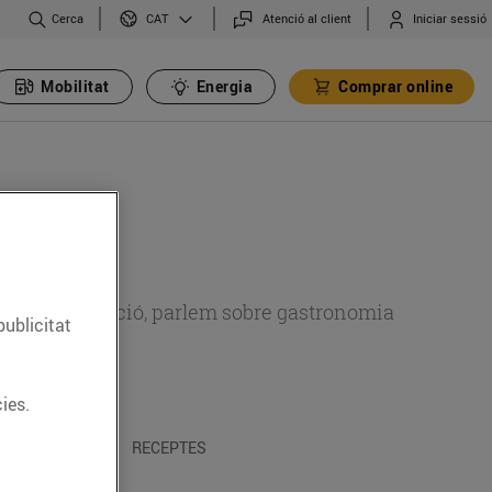
Cerca
Atenció al client
Iniciar sessió
CAT
Mobilitat
Energia
Comprar online
 sobre alimentació, parlem sobre gastronomia
publicitat
ies.
 I TRADICIONS
RECEPTES