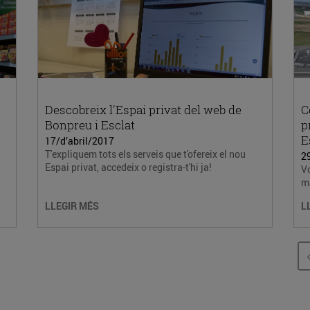
Descobreix l'Espai privat del web de
C
Bonpreu i Esclat
p
E
17/d’abril/2017
T'expliquem tots els serveis que t'ofereix el nou
2
Espai privat, accedeix o registra-t'hi ja!
Vo
m
LLEGIR MÉS
L