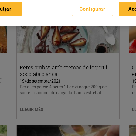
utjar
Configurar
Ac
Peres amb vi amb cremós de iogurt i
5
xocolata blanca
e
(1
19/de setembre/2021
1
Per a les peres: 4 peres 1 l de vi negre 200 g de
Et
sucre 1 canonet de canyella 1 anís estrellat ...
qu
LLEGIR MÉS
L