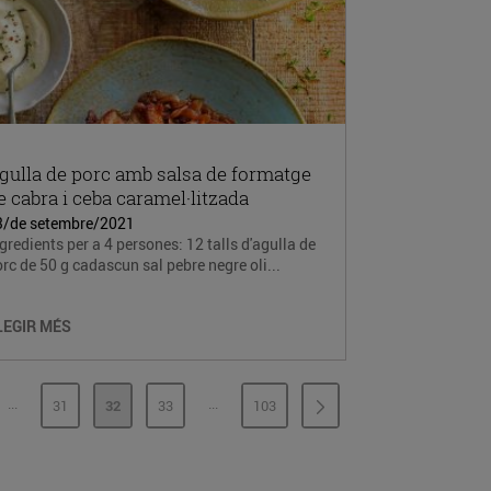
gulla de porc amb salsa de formatge
e cabra i ceba caramel·litzada
3/de setembre/2021
gredients per a 4 persones: 12 talls d'agulla de
rc de 50 g cadascun sal pebre negre oli...
LEGIR MÉS
...
...
31
32
33
103
PÀGINES INTERMÈDIES
PÀGINES INTERMÈDIES
INA
PÀGINA
PÀGINA
PÀGINA
PÀGINA