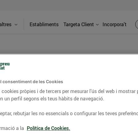
ltres
Establiments
Targeta Client
Incorpora't
BLOG
l consentiment de les Cookies
ceptes, consells nutricionals, informació d’actualitat
 cookies pròpies i de tercers per mesurar l’ús del web i mostrar 
n un perfil segons els teus hàbits de navegació.
del nostre territori i molts altres temes.
ptar, rebutjar les no essencials o configurar les teves preferènc
TAT
CONSELLS I HÀBITS SALUDABLES
ENERGIA
GASTRONOMIA
rmació a la
Política de Cookies.