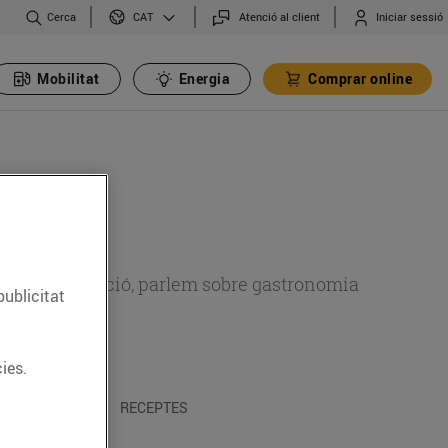
Cerca
Atenció al client
Iniciar sessió
CAT
Mobilitat
Energia
Comprar online
 sobre alimentació, parlem sobre gastronomia
publicitat
ies.
 I TRADICIONS
RECEPTES