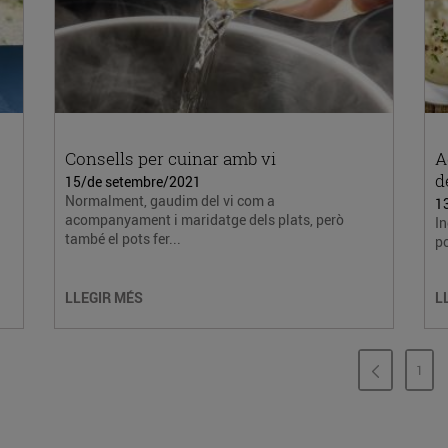
Consells per cuinar amb vi
A
d
15/de setembre/2021
Normalment, gaudim del vi com a
1
acompanyament i maridatge dels plats, però
In
també el pots fer...
po
LLEGIR MÉS
L
1
PÀG