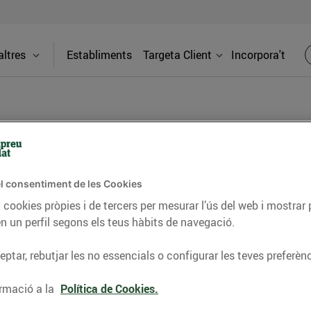
ltres
Establiments
Targeta Client
Incorpora't
BLOG
l consentiment de les Cookies
ceptes, consells nutricionals, informació d’actualitat
 cookies pròpies i de tercers per mesurar l’ús del web i mostrar 
n un perfil segons els teus hàbits de navegació.
del nostre territori i molts altres temes.
ptar, rebutjar les no essencials o configurar les teves preferènc
TAT
CONSELLS I HÀBITS SALUDABLES
ENERGIA
GASTRONOMIA
rmació a la
Política de Cookies.