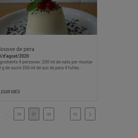
ousse de pera
3/d’agost/2020
gredients 4 persones: 200 ml de nata per muntar
 g de sucre 350 ml de suc de pera 4 fulles...
LEGIR MÉS
...
...
36
37
38
62
PÀGINES INTERMÈDIES
PÀGINES INTERMÈDIES
GINA
PÀGINA
PÀGINA
PÀGINA
PÀGINA