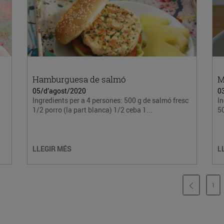
Hamburguesa de salmó
M
05/d’agost/2020
0
Ingredients per a 4 persones: 500 g de salmó fresc
In
1/2 porro (la part blanca) 1/2 ceba 1...
50
LLEGIR MÉS
L
1
PÀ