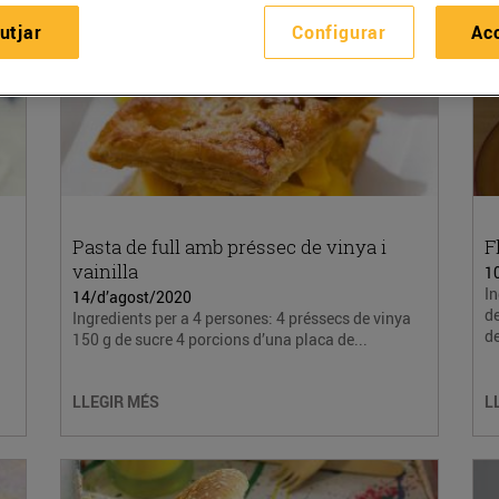
utjar
Configurar
Ac
Pasta de full amb préssec de vinya i
F
vainilla
1
In
14/d’agost/2020
d
Ingredients per a 4 persones: 4 préssecs de vinya
de
150 g de sucre 4 porcions d’una placa de...
LLEGIR MÉS
L