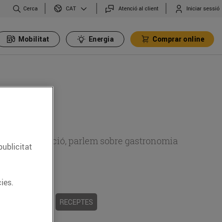
Cerca
Atenció al client
Iniciar sessió
CAT
Mobilitat
Energia
Comprar online
 sobre alimentació, parlem sobre gastronomia
publicitat
ies.
 I TRADICIONS
RECEPTES