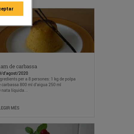
ceptar
lam de carbassa
0/d’agost/2020
gredients per a 8 persones: 1 kg de polpa
e carbassa 800 ml d’aigua 250 ml
 nata líquida...
LEGIR MÉS