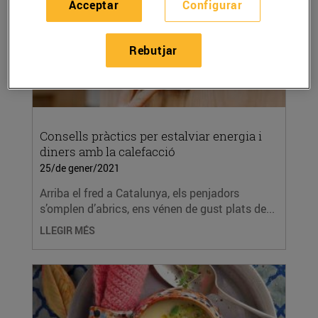
Acceptar
Configurar
Rebutjar
Consells pràctics per estalviar energia i
diners amb la calefacció
25/de gener/2021
Arriba el fred a Catalunya, els penjadors
s’omplen d’abrics, ens vénen de gust plats de...
LLEGIR MÉS