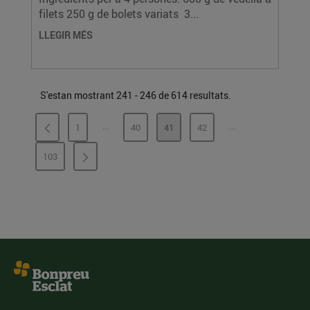
filets 250 g de bolets variats 3...
LLEGIR MÉS
S'estan mostrant 241 - 246 de 614 resultats.
...
...
1
40
41
42
PÀGINES INTERMÈDIES
PÀGINES INTERMÈ
PÀGINA
PÀGINA
PÀGINA
PÀGINA
103
PÀGINA