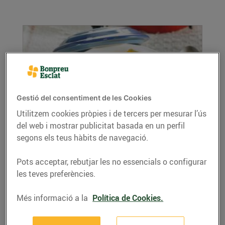
Gestió del consentiment de les Cookies
Utilitzem cookies pròpies i de tercers per mesurar l’ús
del web i mostrar publicitat basada en un perfil
Potatge d'espinacs i cigrons
segons els teus hàbits de navegació.
27/de gener/2021
Ingredients per a 4 persones: 1 kg d’espinacs
Pots acceptar, rebutjar les no essencials o configurar
400 g de cigrons cuits 500 g de patates 3...
les teves preferències.
LLEGIR MÉS
Més informació a la
Política de Cookies.