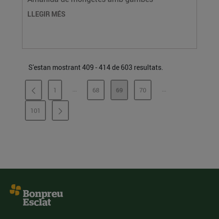
LLEGIR MÉS
S'estan mostrant 409 - 414 de 603 resultats.
...
...
1
68
69
70
PÀGINES INTERMÈDIES
PÀGINES INTERMÈ
PÀGINA
PÀGINA
PÀGINA
PÀGINA
101
PÀGINA