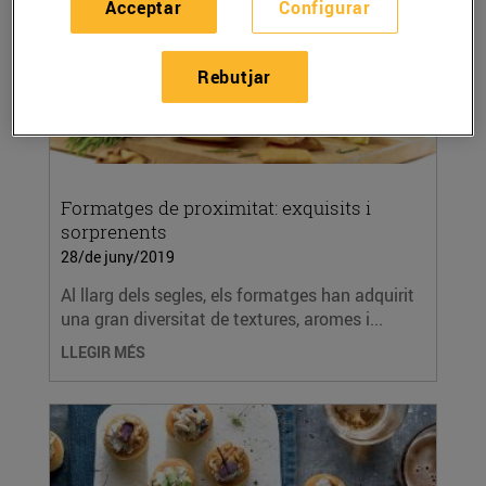
Acceptar
Configurar
Rebutjar
Formatges de proximitat: exquisits i
sorprenents
28/de juny/2019
Al llarg dels segles, els formatges han adquirit
una gran diversitat de textures, aromes i...
LLEGIR MÉS