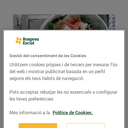
Gestió del consentiment de les Cookies
Utilitzem cookies pròpies i de tercers per mesurar l’ús
del web i mostrar publicitat basada en un perfil
Recepta d'amanida amb síndria
segons els teus hàbits de navegació.
28/de juny/2019
Avui us proposem el plat de l'estiu. Refresca't
Pots acceptar, rebutjar les no essencials o configurar
amb aquest amanida amb síndria
les teves preferències.
LLEGIR MÉS
Més informació a la
Política de Cookies.