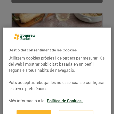
Gestió del consentiment de les Cookies
Utilitzem cookies pròpies i de tercers per mesurar l’ús
del web i mostrar publicitat basada en un perfil
Pollastre rostit a la cocota amb xirivies i
segons els teus hàbits de navegació.
cebes tendres
04/de març/2024
Pots acceptar, rebutjar les no essencials o configurar
Ingredients per a 4 persones: 8 cuixes de
les teves preferències.
pollastre amb os i pell 500 g de xirivies 2
cebes...
Més informació a la
Política de Cookies.
LLEGIR MÉS