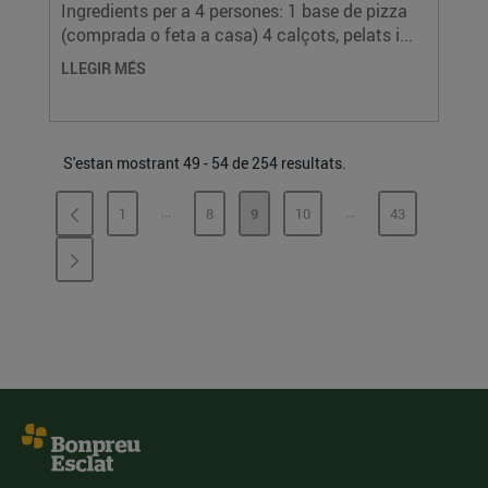
Ingredients per a 4 persones: 1 base de pizza
(comprada o feta a casa) 4 calçots, pelats i...
LLEGIR MÉS
S'estan mostrant 49 - 54 de 254 resultats.
...
...
1
8
9
10
43
PÀGINES INTERMÈDIES
PÀGINES INTERMÈD
PÀGINA
PÀGINA
PÀGINA
PÀGINA
PÀGINA