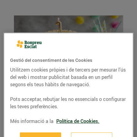
Gestió del consentiment de les Cookies
Utilitzem cookies pròpies i de tercers per mesurar l’ús
del web i mostrar publicitat basada en un perfil
Pastís de xocolata i formatge
segons els teus hàbits de navegació.
31/d’octubre/2024
Ingredients (per a dos motlles rodons de 15
Pots acceptar, rebutjar les no essencials o configurar
cm): 150 g de mantega 35 g de cacau en pols
les teves preferències.
50 g...
LLEGIR MÉS
Més informació a la
Política de Cookies.