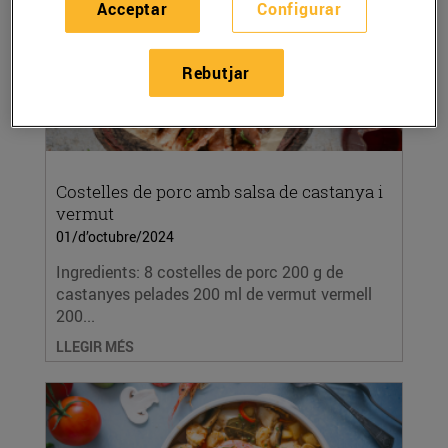
Acceptar
Configurar
Rebutjar
Costelles de porc amb salsa de castanya i
vermut
01/d’octubre/2024
Ingredients: 8 costelles de porc 200 g de
castanyes pelades 200 ml de vermut vermell
200...
LLEGIR MÉS