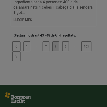
Ingredients per a 4 persones: 400 g de
calamars nets 4 cebes 1 cabeça d'alls sencera
1 got...
LLEGIR MÉS
S'estan mostrant 43 - 48 de 614 resultats.
...
...
1
7
8
9
103
PÀGINES INTERMÈDIES
PÀGINES INTERMÈDI
PÀGINA
PÀGINA
PÀGINA
PÀGINA
PÀGINA