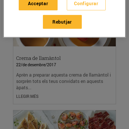
Acceptar
Configurar
Rebutjar
Crema de llamàntol
22/de desembre/2017
Aprèn a preparar aquesta crema de llamàntol i
sorprèn tots els teus convidats en aquests
àpats...
LLEGIR MÉS