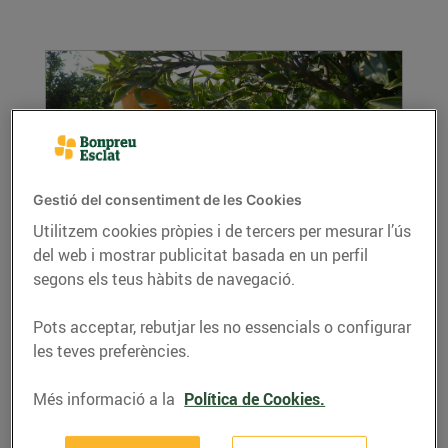
Gestió del consentiment de les Cookies
Utilitzem cookies pròpies i de tercers per mesurar l’ús
Encara no coneixes les clementines de
del web i mostrar publicitat basada en un perfil
les Terres de l'Ebre?
segons els teus hàbits de navegació.
04/de gener/2018
Pots acceptar, rebutjar les no essencials o configurar
A Bonpreu i Esclat apostem per la qualitat
les teves preferències.
d'aquests cítrics ebrencs amb Indicació
Geogràfica...
Més informació a la
Política de Cookies.
LLEGIR MÉS