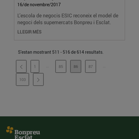
16/de novembre/2017
L'escola de negocis ESIC reconeix el model de
negoci dels supemercats Bonpreu i Esclat.
LLEGIR MÉS
S'estan mostrant 511 - 516 de 614 resultats.
...
...
1
85
86
87
PÀGINES INTERMÈDIES
PÀGINES INTERMÈ
PÀGINA
PÀGINA
PÀGINA
PÀGINA
103
PÀGINA