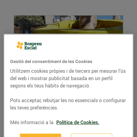
Gestió del consentiment de les Cookies
Utilitzem cookies pròpies i de tercers per mesurar l’ús
"La Xatonada Popular és un acte molt
del web i mostrar publicitat basada en un perfil
arrelat al Vendrell"
segons els teus hàbits de navegació.
17/de febrer/2016
Pots acceptar, rebutjar les no essencials o configurar
La Toñi Torrente és la gerent de l'Esclat del
les teves preferències.
Vendrell i ens explica la seva experiència com
a...
Més informació a la
Política de Cookies.
LLEGIR MÉS