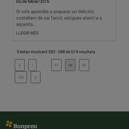
05/de febrer/2016
Si vols aprendre a preparar un deliciós
costellam de xai farcit, estigues atent/a a
aquesta...
LLEGIR MÉS
S'estan mostrant 583 - 588 de 614 resultats.
...
...
1
97
98
99
PÀGINES INTERMÈDIES
PÀGINES INTERMÈ
PÀGINA
PÀGINA
PÀGINA
PÀGINA
103
PÀGINA