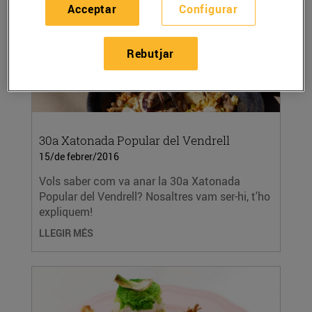
Acceptar
Configurar
Rebutjar
30a Xatonada Popular del Vendrell
15/de febrer/2016
Vols saber com va anar la 30a Xatonada
Popular del Vendrell? Nosaltres vam ser-hi, t'ho
expliquem!
LLEGIR MÉS