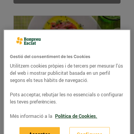
Gestió del consentiment de les Cookies
Utilitzem cookies pròpies i de tercers per mesurar l’ús
del web i mostrar publicitat basada en un perfil
Crudo Siciliano
segons els teus hàbits de navegació.
14/de juny/2026
Ingredients: 250 grams de tonyina Oli d'oliva
Pots acceptar, rebutjar les no essencials o configurar
verge extra Llimona Sal marina gruixuda ...
les teves preferències.
LLEGIR MÉS
Més informació a la
Política de Cookies.