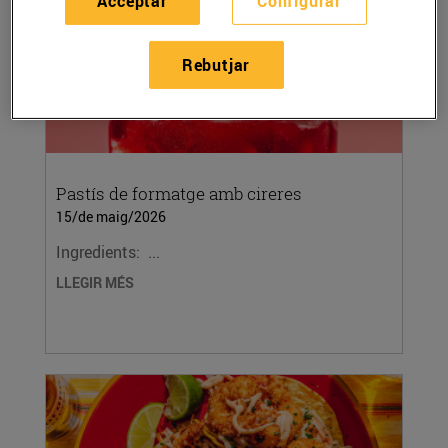
Acceptar
Configurar
Rebutjar
Pastís de formatge amb cireres
15/de maig/2026
Ingredients: ...
LLEGIR MÉS