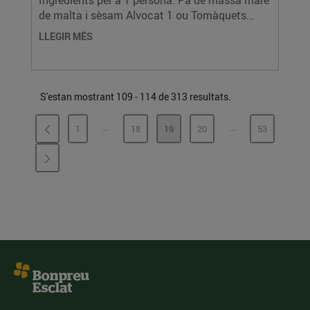
Ingredients per a 1 persona: Pa de massa mare
de malta i sèsam Alvocat 1 ou Tomàquets...
LLEGIR MÉS
S'estan mostrant 109 - 114 de 313 resultats.
...
...
1
18
19
20
53
PÀGINES INTERMÈDIES
PÀGINES INTERMÈ
PÀGINA
PÀGINA
PÀGINA
PÀGINA
PÀGINA