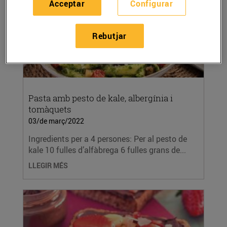
Acceptar
Configurar
Rebutjar
Pasta amb pesto de kale, albergínia i
tomàquets
03/de març/2022
Ingredients per a 4 persones: Per al pesto de
kale 10 fulles d’alfàbrega 6 fulles grans de...
LLEGIR MÉS