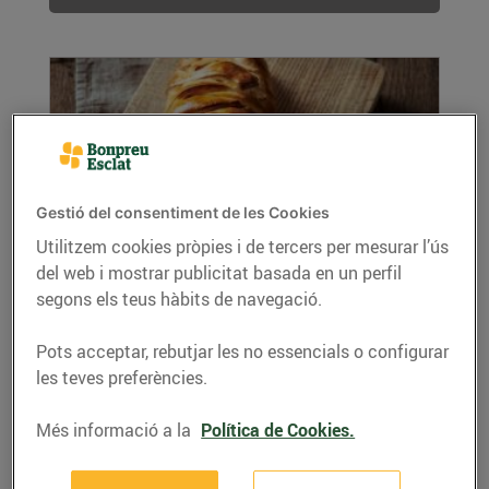
Gestió del consentiment de les Cookies
Utilitzem cookies pròpies i de tercers per mesurar l’ús
del web i mostrar publicitat basada en un perfil
Calzone de patata i gorgonzola amb nous
segons els teus hàbits de navegació.
07/de març/2022
Ingredients per a 2 persones: 150 g de patates
Pots acceptar, rebutjar les no essencials o configurar
pelades i tallades a rodanxes 150 g de ceba...
les teves preferències.
LLEGIR MÉS
Més informació a la
Política de Cookies.