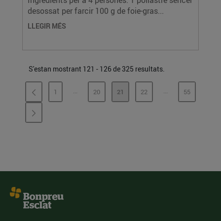
Ingredients per a 4 persones: 1 pollastre sencer
desossat per farcir 100 g de foie-gras...
LLEGIR MÉS
S'estan mostrant 121 - 126 de 325 resultats.
...
...
1
20
21
22
55
PÀGINES INTERMÈDIES
PÀGINES INTERMÈ
PÀGINA
PÀGINA
PÀGINA
PÀGINA
PÀGINA