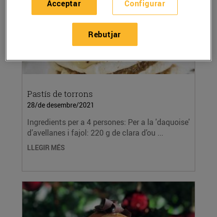
Acceptar
Configurar
Rebutjar
Pastís de torrons
28/de desembre/2021
Ingredients per a 4 persones: Per a la 'daquoise'
d’avellanes i fajol: 220 g de clara d’ou ...
LLEGIR MÉS