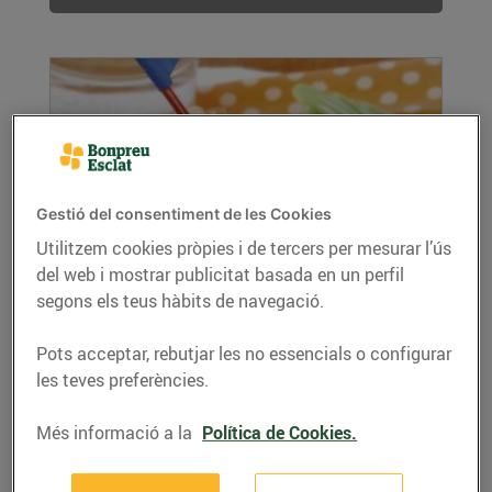
Gestió del consentiment de les Cookies
Utilitzem cookies pròpies i de tercers per mesurar l’ús
del web i mostrar publicitat basada en un perfil
Arròs saltat amb verdures i gambes
segons els teus hàbits de navegació.
14/de gener/2022
Ingredients per a 4 persones: 300 g d’arròs llarg
Pots acceptar, rebutjar les no essencials o configurar
1 manat d’espàrrecs verds 1 manat d’alls...
les teves preferències.
LLEGIR MÉS
Més informació a la
Política de Cookies.