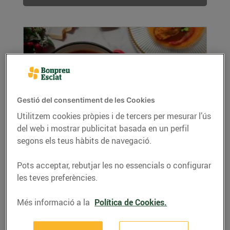
Gestió del consentiment de les Cookies
Utilitzem cookies pròpies i de tercers per mesurar l’ús
del web i mostrar publicitat basada en un perfil
Lluç en salsa vermella i gambes
segons els teus hàbits de navegació.
12/de desembre/2024
Ingredients (per a 4 persones): 1 peça de lluç
Pots acceptar, rebutjar les no essencials o configurar
400 g 4 cullerades de tomàquet fregit 1...
les teves preferències.
LLEGIR MÉS
Més informació a la
Política de Cookies.