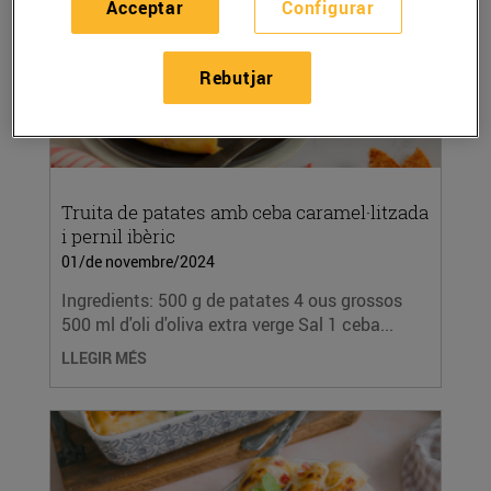
Acceptar
Configurar
Rebutjar
Truita de patates amb ceba caramel·litzada
i pernil ibèric
01/de novembre/2024
Ingredients: 500 g de patates 4 ous grossos
500 ml d'oli d'oliva extra verge Sal 1 ceba...
LLEGIR MÉS