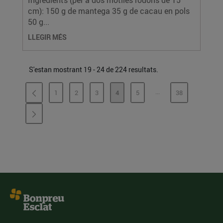
Ingredients (per a dos motlles rodons de 15
cm): 150 g de mantega 35 g de cacau en pols
50 g...
LLEGIR MÉS
S'estan mostrant 19 - 24 de 224 resultats.
...
1
2
3
4
5
38
PÀGINES INTERMÈDI
PÀGINA
PÀGINA
PÀGINA
PÀGINA
PÀGINA
PÀGINA