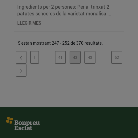
Ingredients per 2 persones: Per al trinxat 2
patates senceres de la varietat monalisa ...
LLEGIR MÉS
S'estan mostrant 247 - 252 de 370 resultats.
...
...
1
41
42
43
62
PÀGINES INTERMÈDIES
PÀGINES INTERMÈ
PÀGINA
PÀGINA
PÀGINA
PÀGINA
PÀGINA