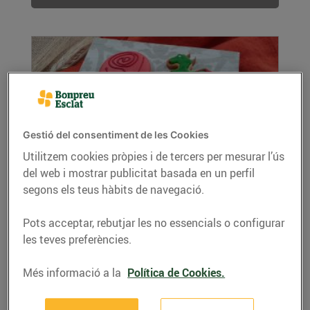
Gestió del consentiment de les Cookies
Utilitzem cookies pròpies i de tercers per mesurar l’ús
del web i mostrar publicitat basada en un perfil
Galetes del Drac i la Rosa de Sant Jordi
segons els teus hàbits de navegació.
22/d’abril/2020
Ingredients per a 4 persones: Per a la massa de
Pots acceptar, rebutjar les no essencials o configurar
les galetes de mantega: 400 g. de farina...
les teves preferències.
LLEGIR MÉS
Més informació a la
Política de Cookies.