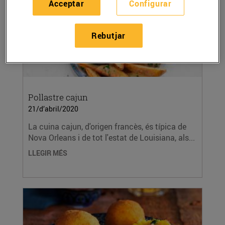
Acceptar
Configurar
Rebutjar
Pollastre cajun
21/d’abril/2020
La cuina cajun, d'origen francès, és típica de
Nova Orleans i de tot l'estat de Louisiana, als...
LLEGIR MÉS