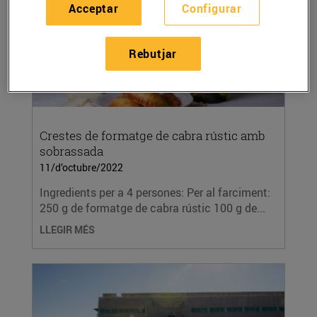
Acceptar
Configurar
Rebutjar
Crestes de formatge de cabra rústic amb
sobrassada
11/d’octubre/2022
Ingredients per a 4 persones: Per al farciment:
250 g de formatge de cabra rústic 100 g de...
LLEGIR MÉS