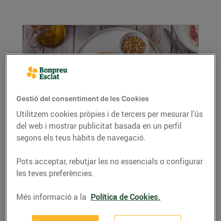
Gestió del consentiment de les Cookies
Utilitzem cookies pròpies i de tercers per mesurar l’ús
Coca de pernil i brie
del web i mostrar publicitat basada en un perfil
segons els teus hàbits de navegació.
08/de novembre/2022
Ingredients per 4 persones: Per a la massa de
Pots acceptar, rebutjar les no essencials o configurar
coca: 250 grams de farina panificable 5
les teves preferències.
grams...
LLEGIR MÉS
Més informació a la
Política de Cookies.