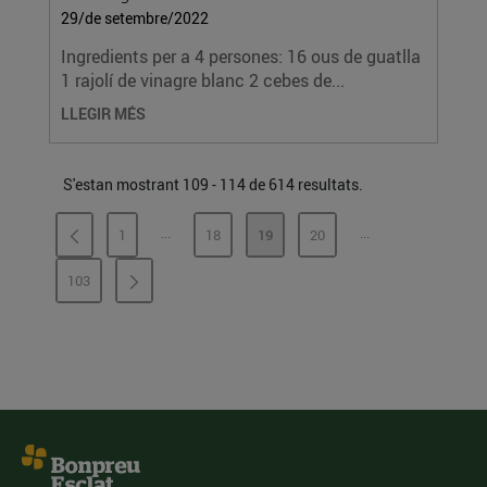
29/de setembre/2022
Ingredients per a 4 persones: 16 ous de guatlla
1 rajolí de vinagre blanc 2 cebes de...
LLEGIR MÉS
S'estan mostrant 109 - 114 de 614 resultats.
...
...
1
18
19
20
PÀGINES INTERMÈDIES
PÀGINES INTERMÈ
PÀGINA
PÀGINA
PÀGINA
PÀGINA
103
PÀGINA