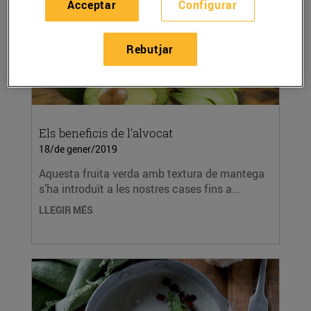
Acceptar
Configurar
Rebutjar
Els beneficis de l’alvocat
18/de gener/2019
Aquesta fruita verda amb textura de mantega
s’ha introduït a les nostres cases fins a...
LLEGIR MÉS