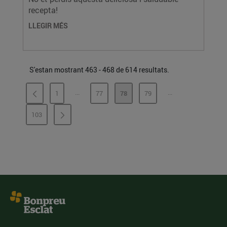
recepta!
LLEGIR MÉS
S'estan mostrant 463 - 468 de 614 resultats.
...
...
1
77
78
79
PÀGINES INTERMÈDIES
PÀGINES INTERMÈ
PÀGINA
PÀGINA
PÀGINA
PÀGINA
103
PÀGINA