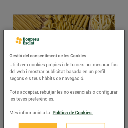
Gestió del consentiment de les Cookies
Utilitzem cookies pròpies i de tercers per mesurar l’ús
del web i mostrar publicitat basada en un perfil
Com coure la pasta i tipus de pasta
segons els teus hàbits de navegació.
25/de gener/2019
A banda de la la farina utilitzada i el procés
Pots acceptar, rebutjar les no essencials o configurar
d’elaboració, el quid de la qüestió d’una bona...
les teves preferències.
LLEGIR MÉS
Més informació a la
Política de Cookies.