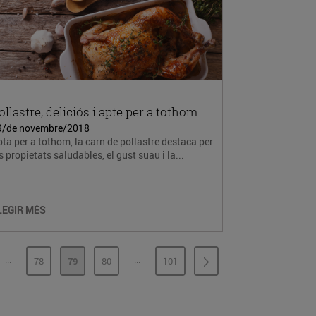
ollastre, deliciós i apte per a tothom
9/de novembre/2018
ta per a tothom, la carn de pollastre destaca per
s propietats saludables, el gust suau i la...
LEGIR MÉS
...
...
78
79
80
101
PÀGINES INTERMÈDIES
PÀGINES INTERMÈDIES
INA
PÀGINA
PÀGINA
PÀGINA
PÀGINA