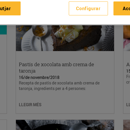
utjar
Configurar
Ac
Pastís de xocolata amb crema de
A
taronja
1
Fr
16/de novembre/2018
cr
Recepta de pastís de xocolata amb crema de
taronja, ingredients per a 4 persones:
LLEGIR MÉS
L