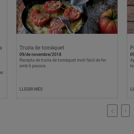
a
Truita de tomàquet
P
09/de novembre/2018
0
Recepta de truita de tomàquet molt fàcil de fer
Ap
amb 6 passos.
le
ar
LLEGIR MÉS
L
1
PÀG