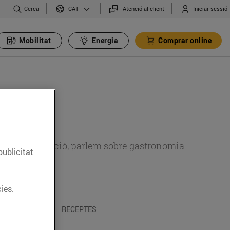
Cerca
Atenció al client
Iniciar sessió
CAT
Mobilitat
Energia
Comprar online
 sobre alimentació, parlem sobre gastronomia
publicitat
ies.
 I TRADICIONS
RECEPTES