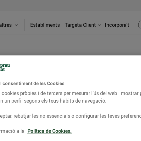
ltres
Establiments
Targeta Client
Incorpora't
BLOG
l consentiment de les Cookies
ceptes, consells nutricionals, informació d’actualitat
 cookies pròpies i de tercers per mesurar l’ús del web i mostrar 
n un perfil segons els teus hàbits de navegació.
del nostre territori i molts altres temes.
ptar, rebutjar les no essencials o configurar les teves preferènc
TAT
CONSELLS I HÀBITS SALUDABLES
ENERGIA
GASTRONOMIA
rmació a la
Política de Cookies.