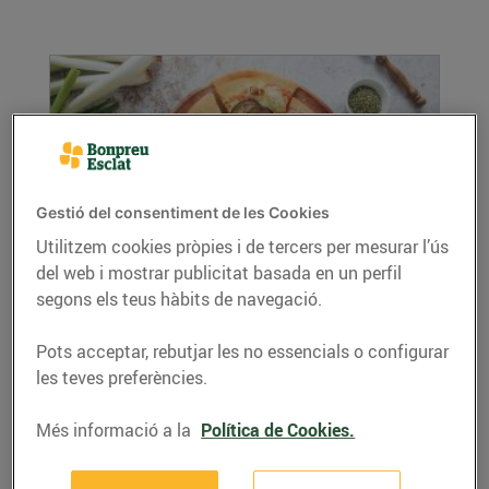
Gestió del consentiment de les Cookies
Utilitzem cookies pròpies i de tercers per mesurar l’ús
del web i mostrar publicitat basada en un perfil
Pizza de calçots i albergínia
segons els teus hàbits de navegació.
27/de desembre/2023
Ingredients per a 4 persones: 1 base de pizza
Pots acceptar, rebutjar les no essencials o configurar
(comprada o feta a casa) 4 calçots, pelats i...
les teves preferències.
LLEGIR MÉS
Més informació a la
Política de Cookies.