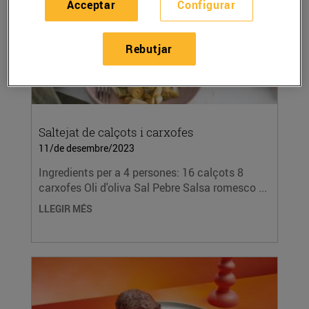
Acceptar
Configurar
Rebutjar
Saltejat de calçots i carxofes
11/de desembre/2023
Ingredients per a 4 persones: 16 calçots 8
carxofes Oli d'oliva Sal Pebre Salsa romesco ...
LLEGIR MÉS