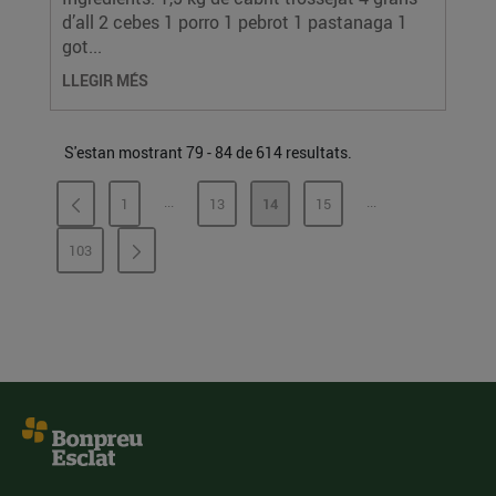
d’all 2 cebes 1 porro 1 pebrot 1 pastanaga 1
got...
LLEGIR MÉS
S'estan mostrant 79 - 84 de 614 resultats.
...
...
1
13
14
15
PÀGINES INTERMÈDIES
PÀGINES INTERMÈ
PÀGINA
PÀGINA
PÀGINA
PÀGINA
103
PÀGINA