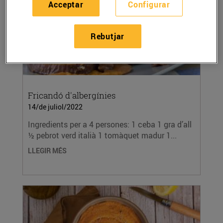
Acceptar
Configurar
Rebutjar
Fricandó d'albergínies
14/de juliol/2022
Ingredients per a 4 persones: 1 ceba 1 gra d’all
½ pebrot verd italià 1 tomàquet madur 1...
LLEGIR MÉS