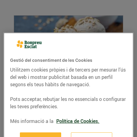
Gestió del consentiment de les Cookies
Utilitzem cookies pròpies i de tercers per mesurar l’ús
del web i mostrar publicitat basada en un perfil
Trucs per fer gelats a casa
segons els teus hàbits de navegació.
15/de juliol/2022
Hi ha moltes maneres de gaudir d’un bon gelat
Pots acceptar, rebutjar les no essencials o configurar
a casa. Pots comprar-te’l i gaudir-ne, però
les teves preferències.
també...
LLEGIR MÉS
Més informació a la
Política de Cookies.