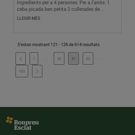
Ingredients per a 4 persones: Per a l’arròs: 1
ceba picada ben petita 2 cullerades de...
LLEGIR MÉS
S'estan mostrant 121 - 126 de 614 resultats.
...
...
1
20
21
22
PÀGINES INTERMÈDIES
PÀGINES INTERMÈ
PÀGINA
PÀGINA
PÀGINA
PÀGINA
103
PÀGINA