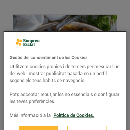
Gestió del consentiment de les Cookies
Utilitzem cookies pròpies i de tercers per mesurar l’ús
del web i mostrar publicitat basada en un perfil
Cuixa de xai al forn amb herbes fresques,
patates i pomes
segons els teus hàbits de navegació.
12/d’abril/2021
Pots acceptar, rebutjar les no essencials o configurar
Ingredients per a 4 persones: 1 cuixa de xai
les teves preferències.
grossa, amb la pell (uns 2,5 kg) 1 cullerada de
...
Més informació a la
Política de Cookies.
LLEGIR MÉS