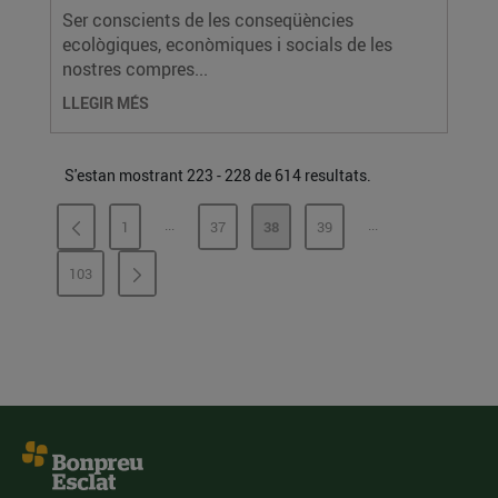
Ser conscients de les conseqüències
ecològiques, econòmiques i socials de les
nostres compres...
LLEGIR MÉS
S'estan mostrant 223 - 228 de 614 resultats.
...
...
1
37
38
39
PÀGINES INTERMÈDIES
PÀGINES INTERMÈ
PÀGINA
PÀGINA
PÀGINA
PÀGINA
103
PÀGINA