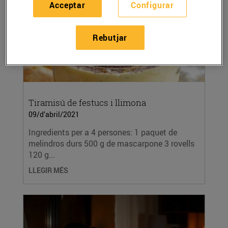
Acceptar
Configurar
Rebutjar
Tiramisú de festucs i llimona
09/d’abril/2021
Ingredients per a 4 persones: 1 paquet de
melindros durs 500 g de mascarpone 3 rovells
120 g...
LLEGIR MÉS