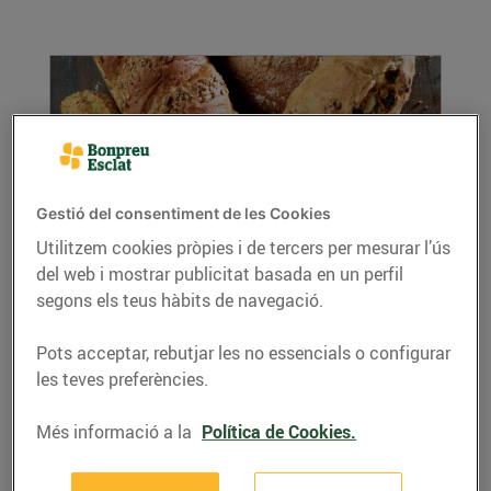
Gestió del consentiment de les Cookies
Utilitzem cookies pròpies i de tercers per mesurar l’ús
del web i mostrar publicitat basada en un perfil
El pa, font de vida
segons els teus hàbits de navegació.
08/de març/2019
El pa ens alimenta i ens dona vida. D’aquest
Pots acceptar, rebutjar les no essencials o configurar
producte tan complet i nutritiu, a Bonpreu i
les teves preferències.
Esclat...
LLEGIR MÉS
Més informació a la
Política de Cookies.