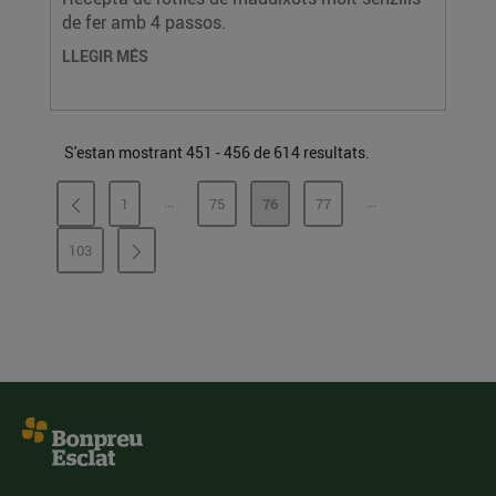
de fer amb 4 passos.
LLEGIR MÉS
S'estan mostrant 451 - 456 de 614 resultats.
...
...
1
75
76
77
PÀGINES INTERMÈDIES
PÀGINES INTERMÈ
PÀGINA
PÀGINA
PÀGINA
PÀGINA
103
PÀGINA