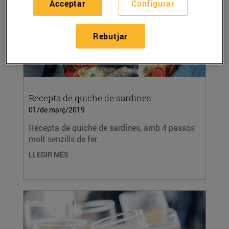
Acceptar
Configurar
Rebutjar
Recepta de quiche de sardines
01/de març/2019
Recepta de quiche de sardines, amb 4 passos
molt senzills de fer.
LLEGIR MÉS