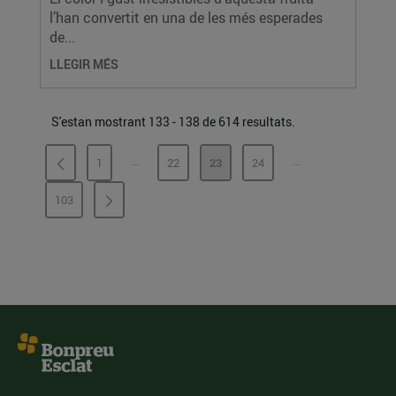
l’han convertit en una de les més esperades
de...
LLEGIR MÉS
S'estan mostrant 133 - 138 de 614 resultats.
...
...
1
22
23
24
PÀGINES INTERMÈDIES
PÀGINES INTERMÈ
PÀGINA
PÀGINA
PÀGINA
PÀGINA
103
PÀGINA