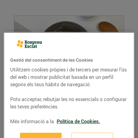
Gestió del consentiment de les Cookies
Utilitzem cookies pròpies i de tercers per mesurar l’ús
del web i mostrar publicitat basada en un perfil
Cuscús de coliflor
segons els teus hàbits de navegació.
18/de maig/2022
Ingredients per a 4 persones: 1 coliflor 2 cuixes
Pots acceptar, rebutjar les no essencials o configurar
de pollastre desossades 2 grans d’all 1...
les teves preferències.
LLEGIR MÉS
Més informació a la
Política de Cookies.