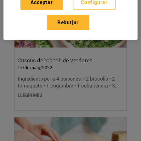
Acceptar
Configurar
Rebutjar
Cuscús de bròcoli de verdures
17/de maig/2022
Ingredients per a 4 persones: • 2 bròcolis • 2
tomàquets • 1 cogombre • 1 ceba tendra • 3...
LLEGIR MÉS