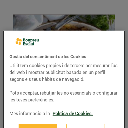
Gestió del consentiment de les Cookies
Utilitzem cookies pròpies i de tercers per mesurar l’ús
del web i mostrar publicitat basada en un perfil
Cuixa de xai al forn amb herbes fresques,
patates i pomes
segons els teus hàbits de navegació.
12/d’abril/2021
Pots acceptar, rebutjar les no essencials o configurar
Ingredients per a 4 persones: 1 cuixa de xai
les teves preferències.
grossa, amb la pell (uns 2,5 kg) 1 cullerada de
...
Més informació a la
Política de Cookies.
LLEGIR MÉS