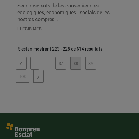
Ser conscients de les conseqüències
ecològiques, econòmiques i socials de les
nostres compres...
LLEGIR MÉS
S'estan mostrant 223 - 228 de 614 resultats.
...
...
1
37
38
39
PÀGINES INTERMÈDIES
PÀGINES INTERMÈ
PÀGINA
PÀGINA
PÀGINA
PÀGINA
103
PÀGINA