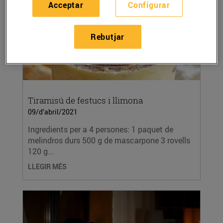
Acceptar
Configurar
Rebutjar
Tiramisú de festucs i llimona
09/d’abril/2021
Ingredients per a 4 persones: 1 paquet de
melindros durs 500 g de mascarpone 3 rovells
120 g...
LLEGIR MÉS