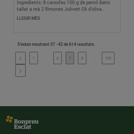
Ingredients: 8 carxofes 100 g de pernil ibèric
tallat a mà 2 llimones Julivert Oli d'oliva...
LLEGIR MÉS
S'estan mostrant 37 - 42 de 614 resultats.
...
...
1
6
7
8
103
PÀGINES INTERMÈDIES
PÀGINES INTERMÈDI
PÀGINA
PÀGINA
PÀGINA
PÀGINA
PÀGINA