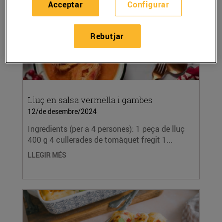
Acceptar
Configurar
Rebutjar
Lluç en salsa vermella i gambes
12/de desembre/2024
Ingredients (per a 4 persones): 1 peça de lluç
400 g 4 cullerades de tomàquet fregit 1...
LLEGIR MÉS