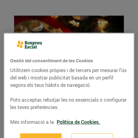
Gestió del consentiment de les Cookies
Utilitzem cookies pròpies i de tercers per mesurar l’ús
del web i mostrar publicitat basada en un perfil
Pintxo de botifarra negra i formatge de
segons els teus hàbits de navegació.
cabra amb ceba caramel·litzada
12/de desembre/2024
Pots acceptar, rebutjar les no essencials o configurar
Ingredients (per a 4 persones): 250 g de
les teves preferències.
botifarra negra 180 g de formatge madurat de
cabra...
Més informació a la
Política de Cookies.
LLEGIR MÉS