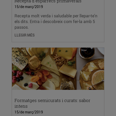
Recepta d'espàrrecs primaverals
15/de març/2019
Recepta molt verda i saludable per llepar-te'n
els dits. Entra i descobreix com fer-la amb 5
passos.
LLEGIR MÉS
Formatges semicurats i curats: sabor
intens
15/de març/2019