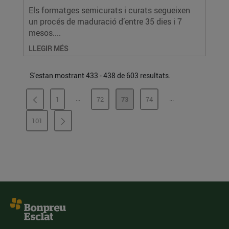
Els formatges semicurats i curats segueixen
un procés de maduració d’entre 35 dies i 7
mesos....
LLEGIR MÉS
S'estan mostrant 433 - 438 de 603 resultats.
...
...
1
72
73
74
PÀGINES INTERMÈDIES
PÀGINES INTERMÈ
PÀGINA
PÀGINA
PÀGINA
PÀGINA
101
PÀGINA