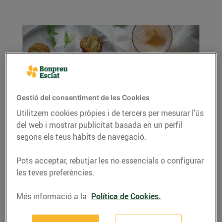
Gestió del consentiment de les Cookies
Utilitzem cookies pròpies i de tercers per mesurar l’ús
del web i mostrar publicitat basada en un perfil
Recepta de bunyols de carbassó
segons els teus hàbits de navegació.
29/de març/2019
Vols preparar un aperitiu boníssim, original i
Pots acceptar, rebutjar les no essencials o configurar
sa? Aquí tens la recepta dels nostres bunyols
les teves preferències.
de...
LLEGIR MÉS
Més informació a la
Política de Cookies.