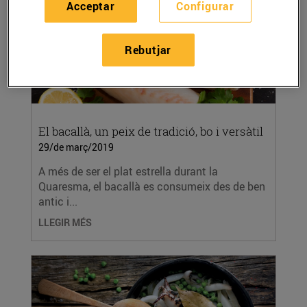
Acceptar
Configurar
Rebutjar
El bacallà, un peix de tradició, bo i versàtil
29/de març/2019
A més de ser el plat estrella durant la
Quaresma, el bacallà es consumeix des de ben
antic i...
LLEGIR MÉS