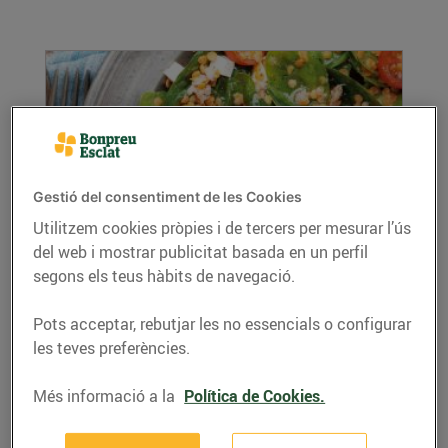
Gestió del consentiment de les Cookies
Utilitzem cookies pròpies i de tercers per mesurar l’ús
del web i mostrar publicitat basada en un perfil
Recepta d'amanida de llenties amb
segons els teus hàbits de navegació.
espinacs
04/de setembre/2019
Pots acceptar, rebutjar les no essencials o configurar
Les amanides sempre són una bona opció, les
les teves preferències.
pots combinar amb infinitat d’ingredients i
són...
Més informació a la
Política de Cookies.
LLEGIR MÉS