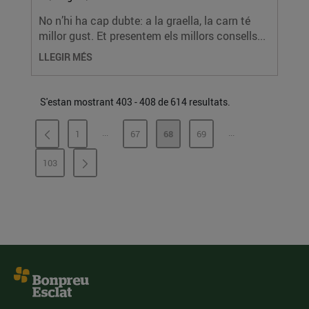
No n’hi ha cap dubte: a la graella, la carn té
millor gust. Et presentem els millors consells...
LLEGIR MÉS
S'estan mostrant 403 - 408 de 614 resultats.
...
...
1
67
68
69
PÀGINES INTERMÈDIES
PÀGINES INTERMÈ
PÀGINA
PÀGINA
PÀGINA
PÀGINA
103
PÀGINA