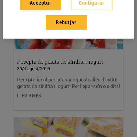
Acceptar
Configurar
Rebutjar
Recepta de gelats de síndria i iogurt
30/d’agost/2019
Recepta ideal per acabar aquests dies d’estiu:
gelats de síndria i iogurt! Per llepar-se’n els dits!
LLEGIR MÉS