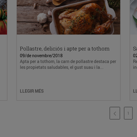
Pollastre, deliciós i apte per a tothom
S
09/de novembre/2018
0
Apta per a tothom, la carn de pollastre destaca per
Re
les propietats saludables, el gust suau i la...
in
LLEGIR MÉS
L
1
PÀG