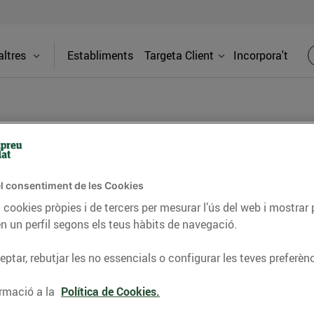
ltres
Establiments
Targeta Client
Incorpora't
BLOG
l consentiment de les Cookies
ceptes, consells nutricionals, informació d’actualitat
 cookies pròpies i de tercers per mesurar l’ús del web i mostrar 
n un perfil segons els teus hàbits de navegació.
del nostre territori i molts altres temes.
ptar, rebutjar les no essencials o configurar les teves preferènc
TAT
CONSELLS I HÀBITS SALUDABLES
ENERGIA
GASTRONOMIA
rmació a la
Política de Cookies.