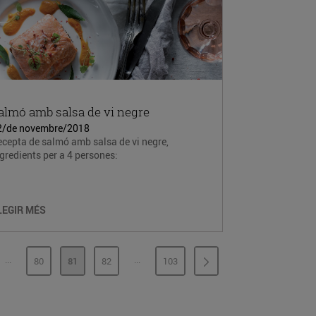
almó amb salsa de vi negre
2/de novembre/2018
cepta de salmó amb salsa de vi negre,
gredients per a 4 persones:
LEGIR MÉS
...
...
80
81
82
103
PÀGINES INTERMÈDIES
PÀGINES INTERMÈDIES
INA
PÀGINA
PÀGINA
PÀGINA
PÀGINA