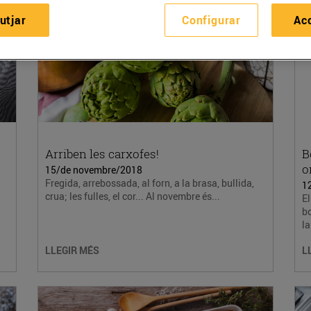
utjar
Configurar
Ac
Arriben les carxofes!
B
o
15/de novembre/2018
Fregida, arrebossada, al forn, a la brasa, bullida,
1
crua; les fulles, el cor... Al novembre és...
El
bo
la
LLEGIR MÉS
L