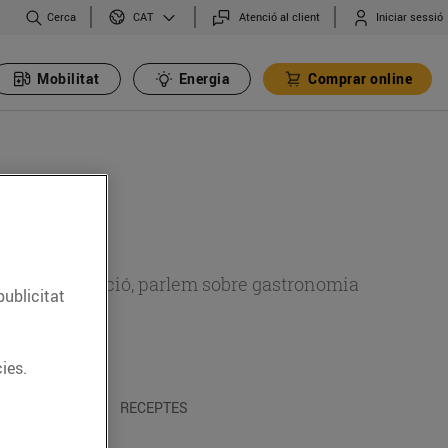
Cerca
Atenció al client
Iniciar sessió
CAT
Mobilitat
Energia
Comprar online
 sobre alimentació, parlem sobre gastronomia
publicitat
ies.
 I TRADICIONS
RECEPTES