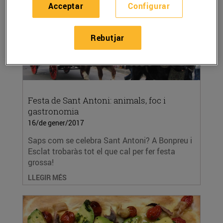
Acceptar
Configurar
Rebutjar
Festa de Sant Antoni: animals, foc i
gastronomia
16/de gener/2017
Saps com se celebra Sant Antoni? A Bonpreu i
Esclat trobaràs tot el que cal per fer festa
grossa!
LLEGIR MÉS