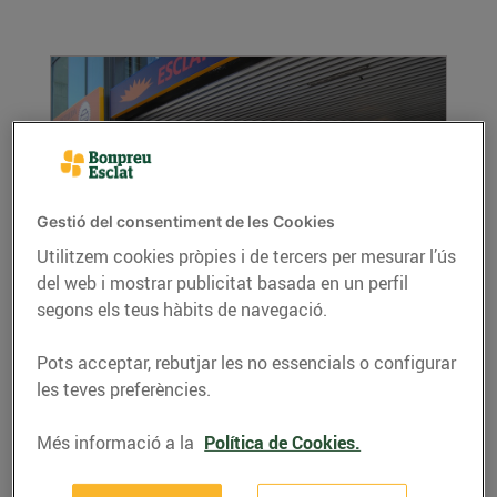
Gestió del consentiment de les Cookies
Utilitzem cookies pròpies i de tercers per mesurar l’ús
Esclat Online, la compra més ràpida, fàcil i
del web i mostrar publicitat basada en un perfil
còmoda
segons els teus hàbits de navegació.
23/de gener/2017
Pots acceptar, rebutjar les no essencials o configurar
Els hipermercats Esclat de Terrassa, Sant Joan
les teves preferències.
Despí i Vic Nord compten amb un nou servei
més...
Més informació a la
Política de Cookies.
LLEGIR MÉS