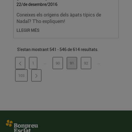
22/de desembre/2016
Coneixes els orígens dels àpats típics de
Nadal? T'ho expliquem!
LLEGIR MÉS
S'estan mostrant 541 - 546 de 614 resultats.
...
...
1
90
91
92
PÀGINES INTERMÈDIES
PÀGINES INTERMÈ
PÀGINA
PÀGINA
PÀGINA
PÀGINA
103
PÀGINA