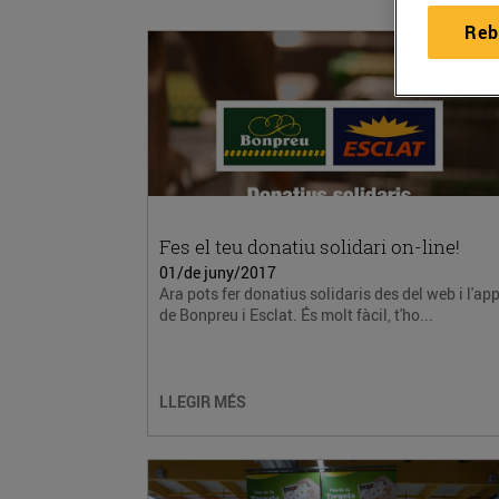
Reb
Fes el teu donatiu solidari on-line!
01/de juny/2017
Ara pots fer donatius solidaris des del web i l'ap
de Bonpreu i Esclat. És molt fàcil, t'ho...
LLEGIR MÉS