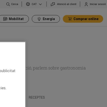
Cerca
Atenció al client
Iniciar sessió
CAT
Mobilitat
Energia
Comprar online
 sobre alimentació, parlem sobre gastronomia
publicitat
ies.
 I TRADICIONS
RECEPTES