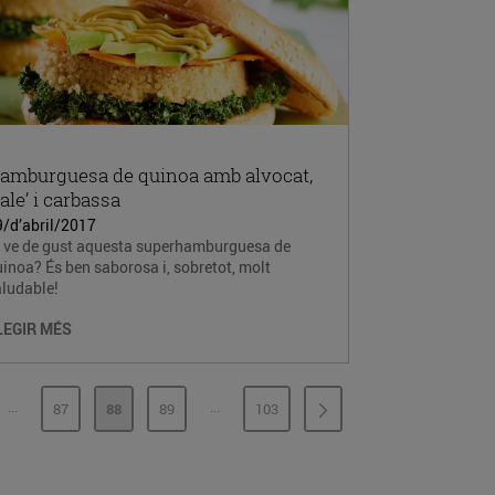
amburguesa de quinoa amb alvocat,
kale’ i carbassa
9/d’abril/2017
t ve de gust aquesta superhamburguesa de
inoa? És ben saborosa i, sobretot, molt
aludable!
LEGIR MÉS
...
...
87
88
89
103
PÀGINES INTERMÈDIES
PÀGINES INTERMÈDIES
INA
PÀGINA
PÀGINA
PÀGINA
PÀGINA