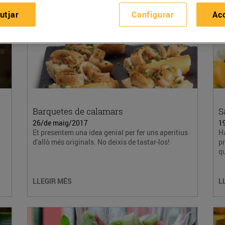
utjar
Configurar
Ac
Barquetes de calamars
S
26/de maig/2017
1
p
Et presentem una idea genial per fer uns aperitius
Ha
d'allò més originals. No deixis de tastar-los!
p
qu
LLEGIR MÉS
L