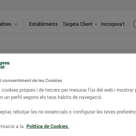
ltres
Establiments
Targeta Client
Incorpora't
BLOG
l consentiment de les Cookies
ceptes, consells nutricionals, informació d’actualitat
 cookies pròpies i de tercers per mesurar l’ús del web i mostrar 
n un perfil segons els teus hàbits de navegació.
del nostre territori i molts altres temes.
ptar, rebutjar les no essencials o configurar les teves preferènc
TAT
CONSELLS I HÀBITS SALUDABLES
ENERGIA
GASTRONOMIA
rmació a la
Política de Cookies.