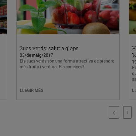
Sucs verds: salut a glops
H
‘
03/de maig/2017
Els sucs verds són una forma atractiva de prendre
1
més fruita i verdura. Els coneixes?
E
qu
s
LLEGIR MÉS
L
1
PÀG