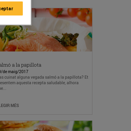
ceptar
almó a la papillota
9/de maig/2017
s cuinat alguna vegada salmó a la papillota? Et
resentem aquesta recepta saludable, alhora
e...
LEGIR MÉS