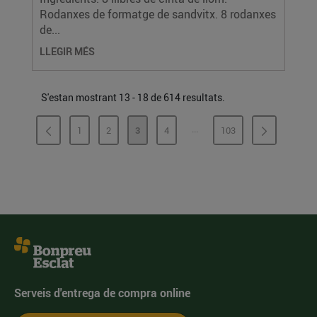
Rodanxes de formatge de sandvitx. 8 rodanxes
de...
LLEGIR MÉS
S'estan mostrant 13 - 18 de 614 resultats.
...
1
2
3
4
103
PÀGINES INTERMÈDIES
PÀGINA
PÀGINA
PÀGINA
PÀGINA
PÀGINA
Serveis d'entrega de compra online