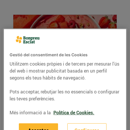
Gestió del consentiment de les Cookies
Utilitzem cookies pròpies i de tercers per mesurar l’ús
del web i mostrar publicitat basada en un perfil
Batut de maduixa i síndria
segons els teus hàbits de navegació.
08/de juliol/2026
Per a 2 persones Ingredients 1 tassa de
Pots acceptar, rebutjar les no essencials o configurar
maduixes congelades ...
les teves preferències.
LLEGIR MÉS
Més informació a la
Política de Cookies.