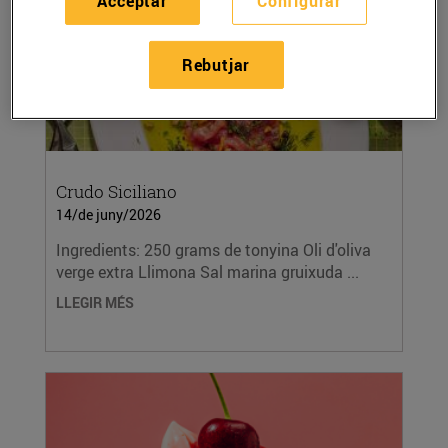
Acceptar
Configurar
Rebutjar
Crudo Siciliano
14/de juny/2026
Ingredients: 250 grams de tonyina Oli d'oliva
verge extra Llimona Sal marina gruixuda ...
LLEGIR MÉS