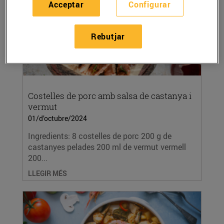
Acceptar
Configurar
Rebutjar
Costelles de porc amb salsa de castanya i
vermut
01/d’octubre/2024
Ingredients: 8 costelles de porc 200 g de
castanyes pelades 200 ml de vermut vermell
200...
LLEGIR MÉS