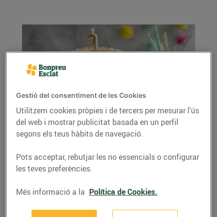
Gestió del consentiment de les Cookies
Utilitzem cookies pròpies i de tercers per mesurar l’ús
del web i mostrar publicitat basada en un perfil
Pastís de xocolata i formatge
segons els teus hàbits de navegació.
31/d’octubre/2024
Ingredients (per a dos motlles rodons de 15
Pots acceptar, rebutjar les no essencials o configurar
cm): 150 g de mantega 35 g de cacau en pols
les teves preferències.
50 g...
LLEGIR MÉS
Més informació a la
Política de Cookies.