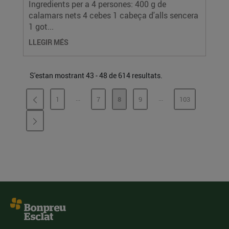
Ingredients per a 4 persones: 400 g de
calamars nets 4 cebes 1 cabeça d'alls sencera
1 got...
LLEGIR MÉS
S'estan mostrant 43 - 48 de 614 resultats.
...
...
1
7
8
9
103
PÀGINES INTERMÈDIES
PÀGINES INTERMÈDI
PÀGINA
PÀGINA
PÀGINA
PÀGINA
PÀGINA