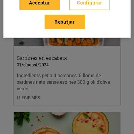
Acceptar
Configurar
Rebutjar
Sardines en escabetx
01/d’agost/2024
Ingredients per a 4 persones: 8 lloms de
sardines nets sense espines 300 g oli d'oliva
verge...
LLEGIR MÉS