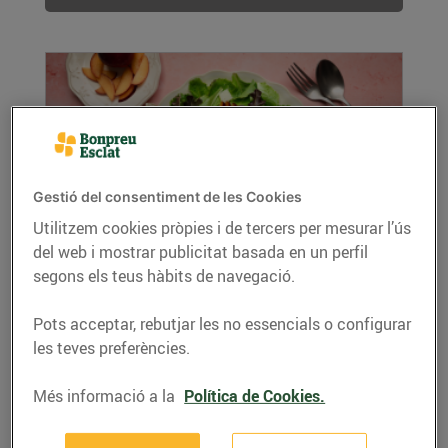
Gestió del consentiment de les Cookies
Utilitzem cookies pròpies i de tercers per mesurar l’ús
del web i mostrar publicitat basada en un perfil
Amanida de prunes vermelles amb
segons els teus hàbits de navegació.
formatge d'ovella curat
01/d’agost/2024
Pots acceptar, rebutjar les no essencials o configurar
Ingredients per a 4 persones: 200 g de brots
les teves preferències.
variats 3 prunes vermelles 100 g de formatge...
LLEGIR MÉS
Més informació a la
Política de Cookies.