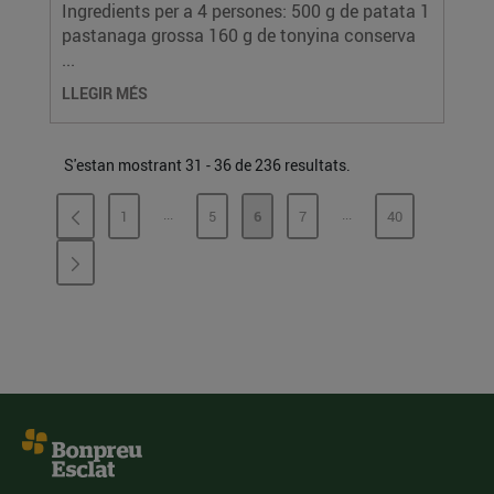
Ingredients per a 4 persones: 500 g de patata 1
pastanaga grossa 160 g de tonyina conserva
...
LLEGIR MÉS
S'estan mostrant 31 - 36 de 236 resultats.
...
...
1
5
6
7
40
PÀGINES INTERMÈDIES
PÀGINES INTERMÈDI
PÀGINA
PÀGINA
PÀGINA
PÀGINA
PÀGINA