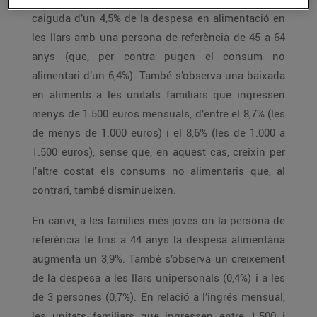
caiguda d’un 4,5% de la despesa en alimentació en
les llars amb una persona de referència de 45 a 64
anys (que, per contra pugen el consum no
alimentari d’un 6,4%). També s’observa una baixada
en aliments a les unitats familiars que ingressen
menys de 1.500 euros mensuals, d’entre el 8,7% (les
de menys de 1.000 euros) i el 8,6% (les de 1.000 a
1.500 euros), sense que, en aquest cas, creixin per
l’altre costat els consums no alimentaris que, al
contrari, també disminueixen.
En canvi, a les famílies més joves on la persona de
referència té fins a 44 anys la despesa alimentària
augmenta un 3,9%. També s’observa un creixement
de la despesa a les llars unipersonals (0,4%) i a les
de 3 persones (0,7%). En relació a l’ingrés mensual,
les unitats familiars que ingressen entre 1.500 i