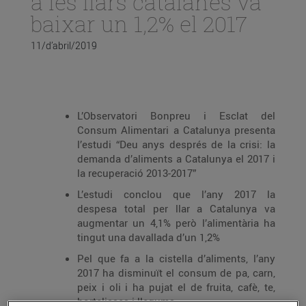
a les llars catalanes va
baixar un 1,2% el 2017
11/d’abril/2019
L’Observatori Bonpreu i Esclat del
Consum Alimentari a Catalunya presenta
l’estudi “Deu anys després de la crisi: la
demanda d’aliments a Catalunya el 2017 i
la recuperació 2013-2017”
L’estudi conclou que l’any 2017 la
despesa total per llar a Catalunya va
augmentar un 4,1% però l’alimentària ha
tingut una davallada d’un 1,2%
Pel que fa a la cistella d’aliments, l’any
2017 ha disminuït el consum de pa, carn,
peix i oli i ha pujat el de fruita, cafè, te,
hortalisses i llegums