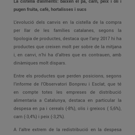
La cistella d’aliments: baixen el pa, carn, peix i oli i
pugen fruita, cafè, hortalisses i sucs
L’evolució dels canvis en la cistella de la compra
per llar de les famílies catalanes, segons la
tipologia de productes, destaca que l’any 2017 hi ha
productes que creixen molt per sobre de la mitjana
i, en canvi, n’hi ha d’altres que es contrauen, amb
dinàmiques molt dispars.
Entre els productes que perden posicions, segons
l’informe de l’Observatori Bonpreu i Esclat, que té
en compte totes les empreses de distribució
alimentaria a Catalunya, destaca en particular la
despesa en pa i cereals (-8%), olis i greixos ( 5,6%),
carn (-3,4%) i peix (-3,2%).
A l’altre extrem de la redistribució en la despesa