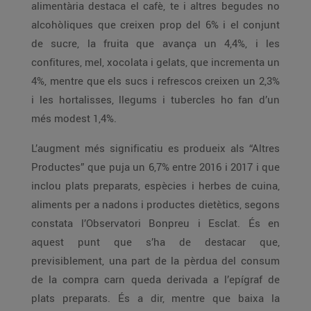
alimentària destaca el cafè, te i altres begudes no
alcohòliques que creixen prop del 6% i el conjunt
de sucre, la fruita que avança un 4,4%, i les
confitures, mel, xocolata i gelats, que incrementa un
4%, mentre que els sucs i refrescos creixen un 2,3%
i les hortalisses, llegums i tubercles ho fan d’un
més modest 1,4%.
L’augment més significatiu es produeix als “Altres
Productes” que puja un 6,7% entre 2016 i 2017 i que
inclou plats preparats, espècies i herbes de cuina,
aliments per a nadons i productes dietètics, segons
constata l’Observatori Bonpreu i Esclat. És en
aquest punt que s’ha de destacar que,
previsiblement, una part de la pèrdua del consum
de la compra carn queda derivada a l’epígraf de
plats preparats. És a dir, mentre que baixa la