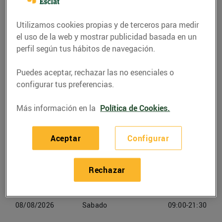
de Vilatorrada
Utilizamos cookies propias y de terceros para medir
Teléfono
Llamar
el uso de la web y mostrar publicidad basada en un
perfil según tus hábitos de navegación.
938329096
Puedes aceptar, rechazar las no esenciales o
configurar tus preferencias.
Más información en la
Política de Cookies.
Horarios Bonpreu Sant Joan De
Vilatorrada
Aceptar
Configurar
06/08/2026
Jueves
09:00-21:30
Rechazar
07/08/2026
Viernes
09:00-21:30
08/08/2026
Sabado
09:00-21:30