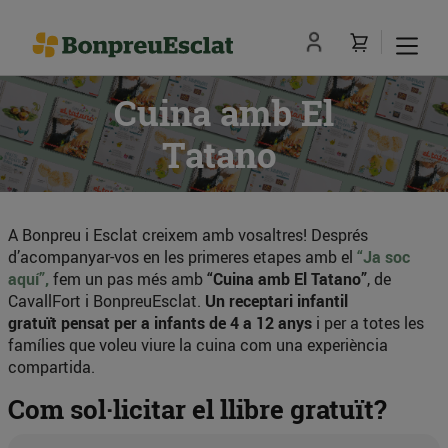
Cuina amb El
Tatano
A Bonpreu i Esclat creixem amb vosaltres! Després
d’acompanyar-vos en les primeres etapes amb el
“Ja soc
aquí”,
fem un pas més amb
“Cuina amb El Tatano”
, de
CavallFort i BonpreuEsclat.
Un receptari infantil
gratuït
pensat per a infants de 4 a 12 anys
i per a totes les
famílies que voleu viure la cuina com una experiència
compartida.
Com sol·licitar el llibre gratuït?