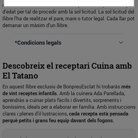
naixement dels nen/a ha de correspondre a aquesta franja
d’edat per tal de procedir amb la sol·licitud. La sol·licitud del
llibre l'ha de realitzar el pare, mare o tutor legal. Cada llar pot
demanar un màxim d'un llibre.
*Condicions legals
Descobreix el receptari Cuina amb
El Tatano
En aquest llibre exclusiu de BonpreuEsclat hi trobaràs
més
de vint receptes infantils.
Amb la cuinera Ada Parellada,
aprendràs a cuinar plats fàcils i divertits, sorprenents i
boníssims, ideals per a elaborar en família. Amb instruccions
clares i plenes d’il·lustracions,
cada recepta està pensada
perquè petits i grans feu equip davant dels fogons.