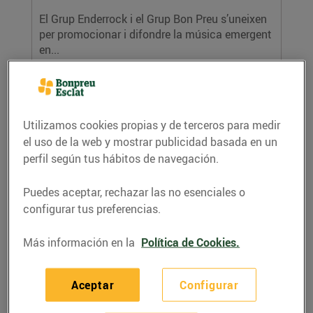
El Grup Enderrock i el Grup Bon Preu s’uneixen
per promocionar i difondre la música emergent
en...
LEER MÁS
Utilizamos cookies propias y de terceros para medir
el uso de la web y mostrar publicidad basada en un
perfil según tus hábitos de navegación.
Puedes aceptar, rechazar las no esenciales o
configurar tus preferencias.
Els clients de Bonpreu i Esclat donen
Más información en la
Política de Cookies.
30.947€ als afectats pel terratrèmol de
Síria i Turquia
Aceptar
Configurar
07/marzo/2023
La recaptació s’ha portat terme a través de