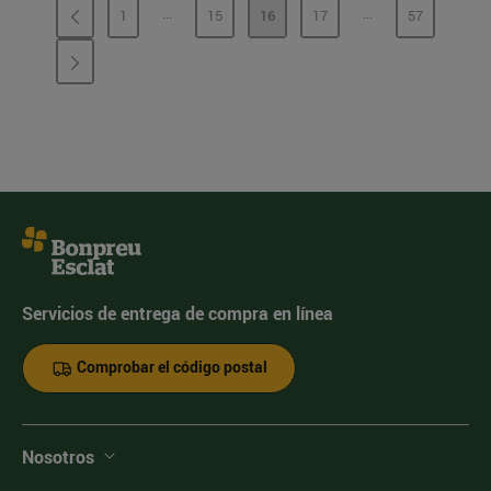
...
...
1
15
16
17
57
PÁGINAS INTERMEDIAS
PÁGINAS INTERME
PÁGINA
PÁGINA
PÁGINA
PÁGINA
PÁGINA
Servicios de entrega de compra en línea
Comprobar el código postal
Nosotros