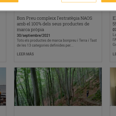
Bon Preu compleix l’estratègia NAOS
E
amb el 100% dels seus productes de
5
marca pròpia
0
La
30/septiembre/2021
l’
Tots els productes de marca bonpreu i Terra i Tast
Gr
de les 13 categories definides per...
LEER MÁS
L