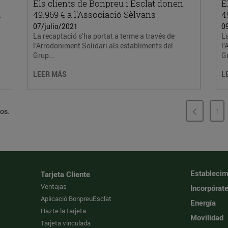
Els clients de Bonpreu i Esclat donen
E
a
49.969 € a l’Associació Sèlvans
4
07/julio/2021
0
La recaptació s’ha portat a terme a través de
La
l’Arrodoniment Solidari als establiments del
l’
Grup...
Gr
LEER MÁS
L
dos.
1
PÁ
Establecim
Tarjeta Cliente
Ventajas
Incorpórat
Aplicació BonpreuEsclat
Energía
Hazte la tarjeta
Movilidad
Tarjeta vinculada