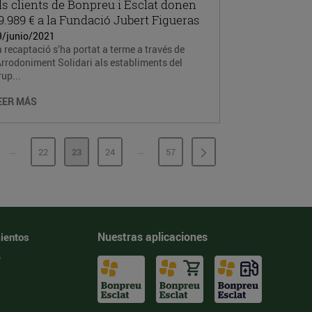
ls clients de Bonpreu i Esclat donen
9.989 € a la Fundació Jubert Figueras
9/junio/2021
 recaptació s’ha portat a terme a través de
Arrodoniment Solidari als establiments del
up...
EER MÁS
...
...
22
23
24
57
PÁGINAS INTERMEDIAS
PÁGINAS INTERMEDIAS
GINA
PÁGINA
PÁGINA
PÁGINA
PÁGINA
Nuestras aplicaciones
ientos
e