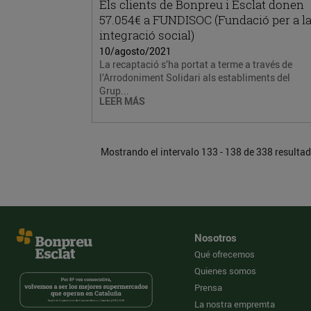
Els clients de Bonpreu i Esclat donen
57.054€ a FUNDISOC (Fundació per a l
integració social)
10/agosto/2021
La recaptació s’ha portat a terme a través de
l’Arrodoniment Solidari als establiments del
Grup...
LEER MÁS
Mostrando el intervalo 133 - 138 de 338 resulta
Nosotros
Qué ofrecemos
Quienes somos
Prensa
La nostra empremta