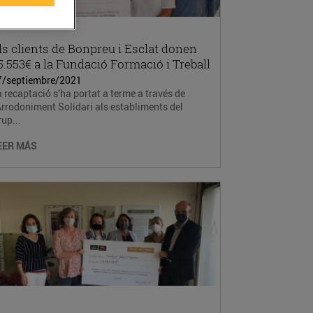
ls clients de Bonpreu i Esclat donen
5.553€ a la Fundació Formació i Treball
7/septiembre/2021
 recaptació s’ha portat a terme a través de
Arrodoniment Solidari als establiments del
up...
EER MÁS