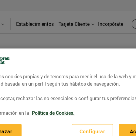
Establecimientos
Tarjeta Cliente
Incorpórate
PRENSA
os cookies propias y de terceros para medir el uso de la web y 
ad basada en un perfil según tus hábitos de navegación.
d de los supermercados Bonpreu y Esclat a través de l
eptar, rechazar las no esenciales o configurar tus preferencias
rmación en la
Política de Cookies.
hazar
Configurar
Ac