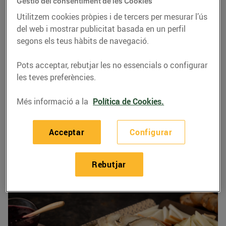
Gestió del consentiment de les Cookies
La temperatura
Utilitzem cookies pròpies i de tercers per mesurar l’ús
del web i mostrar publicitat basada en un perfil
segons els teus hàbits de navegació.
Pots acceptar, rebutjar les no essencials o configurar
les teves preferències.
Safates de formatges
Més informació a la
Política de Cookies.
A les nostres seccions de xarcuteria i formatgeria
Acceptar
Configurar
preparem safates d’embotits per encàrrec, amb
productes de la millor qualitat, per sorprendre els
Rebutjar
teus convidats.