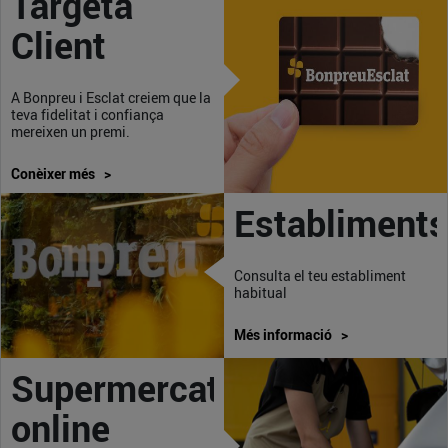
Targeta
Client
A Bonpreu i Esclat creiem que la
teva fidelitat i confiança
mereixen un premi.
Conèixer més >
Establiments
Consulta el teu establiment
habitual
Més informació >
Supermercat
online