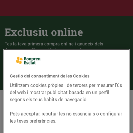
Exclusiu online
Fes la teva primera compra online i gaudeix dels
descomptes. Promoció de benvinguda per a nous
clients de compra online.
Compra ara!
Gestió del consentiment de les Cookies
Utilitzem cookies pròpies i de tercers per mesurar l’ús
del web i mostrar publicitat basada en un perfil
segons els teus hàbits de navegació.
Productes recomanats
Pots acceptar, rebutjar les no essencials o configurar
les teves preferències.