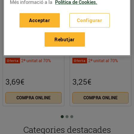
Més informació a la
Política de Cookies.
Acceptar
Configurar
Rebutjar
GAROFALO Mezzelune farcit
INFINIT Vi negre ecològic DO
de bolets i tòfona
Penedès
2ª unitat al 70%
2ª unitat al 70%
Oferta
Oferta
3,25€
7,95€
COMPRA ONLINE
COMPRA ONLINE
Categories destacades