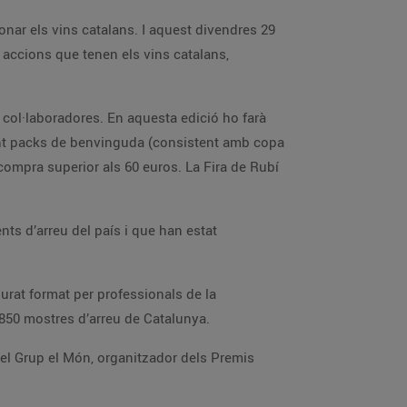
onar els vins catalans. I aquest divendres 29
accions que tenen els vins catalans,
s col·laboradores. En aquesta edició ho farà
ant packs de benvinguda (consistent amb copa
a compra superior als 60 euros. La Fira de Rubí
ts d’arreu del país i que han estat
jurat format per professionals de la
 850 mostres d’arreu de Catalunya.
 del Grup el Món, organitzador dels Premis