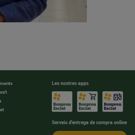
Les nostres apps
iments
ra't
a
at
Serveis d'entrega de compra online