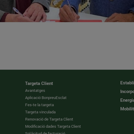
Establ
Targeta Client
Avantatges
Incorpo
Aplicació BonpreuEsclat
Energi
Fes-te la targeta
Mobilit
Targeta vinculada
Renovació de Targeta Client
Modificació dades Targeta Client
Sol·licitud de facturació