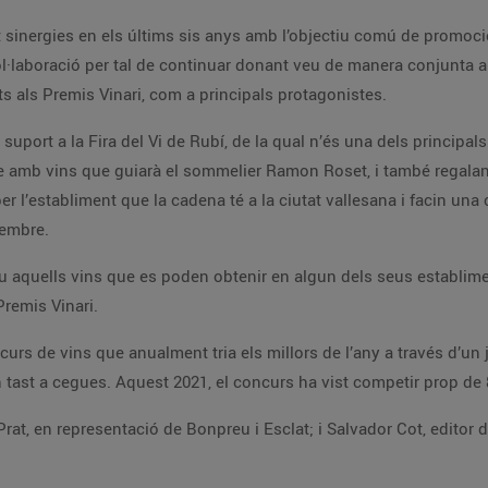
t sinergies en els últims sis anys amb l’objectiu comú de promoci
·laboració per tal de continuar donant veu de manera conjunta a 
 als Premis Vinari, com a principals protagonistes.
suport a la Fira del Vi de Rubí, de la qual n’és una dels principal
ge amb vins que guiarà el sommelier Ramon Roset, i també regal
 per l’establiment que la cadena té a la ciutat vallesana i facin un
vembre.
 aquells vins que es poden obtenir en algun dels seus establimen
remis Vinari.
curs de vins que anualment tria els millors de l’any a través d’un 
n tast a cegues. Aquest 2021, el concurs ha vist competir prop de
 Prat, en representació de Bonpreu i Esclat; i Salvador Cot, editor