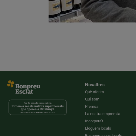
Nosaltres
Què oferim
Qui som
Premsa
La nostra empremta
Incorpora't
Lloguem locals
Busquem nous locals