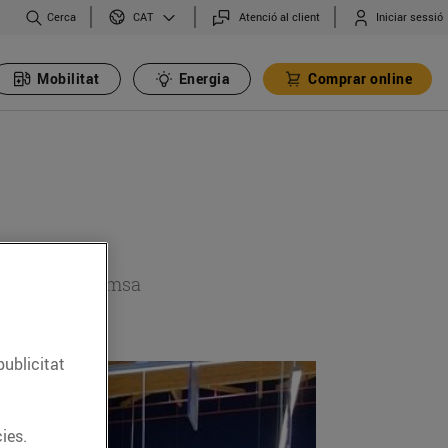
Cerca
Atenció al client
Iniciar sessió
CAT
Mobilitat
Energia
Comprar online
 secció de premsa
publicitat
ies.