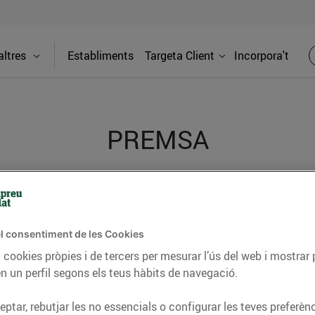
ltres
Establiments
Targeta Client
Incorpora't
PREMSA
itat dels supermercats Bonpreu i Esclat a través de la
l consentiment de les Cookies
 cookies pròpies i de tercers per mesurar l’ús del web i mostrar 
n un perfil segons els teus hàbits de navegació.
ptar, rebutjar les no essencials o configurar les teves preferènc