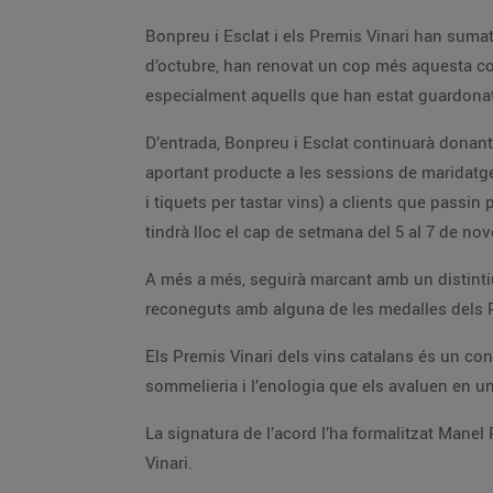
Bonpreu i Esclat i els Premis Vinari han suma
d’octubre, han renovat un cop més aquesta col
especialment aquells que han estat guardonats
D’entrada, Bonpreu i Esclat continuarà donant 
aportant producte a les sessions de maridat
i tiquets per tastar vins) a clients que passin
tindrà lloc el cap de setmana del 5 al 7 de no
A més a més, seguirà marcant amb un distintiu
reconeguts amb alguna de les medalles dels P
Els Premis Vinari dels vins catalans és un con
sommelieria i l’enologia que els avaluen en u
La signatura de l’acord l’ha formalitzat Manel
Vinari.