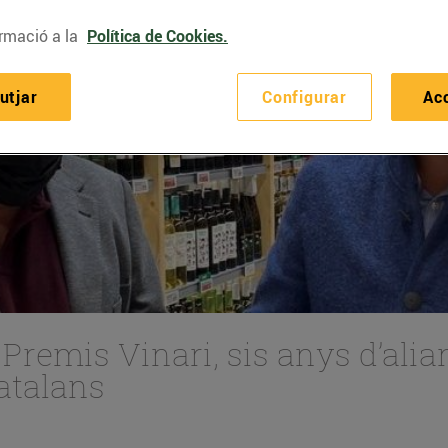
rmació a la
Política de Cookies.
utjar
Configurar
Ac
 Premis Vinari, sis anys d’alia
atalans