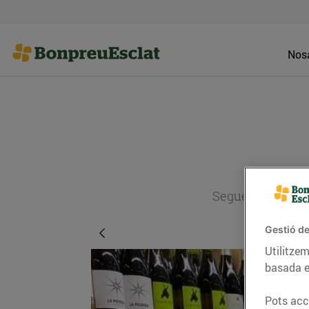
Nosa
Segueix l'actual
Gestió de
Utilitzem
basada e
Pots acce