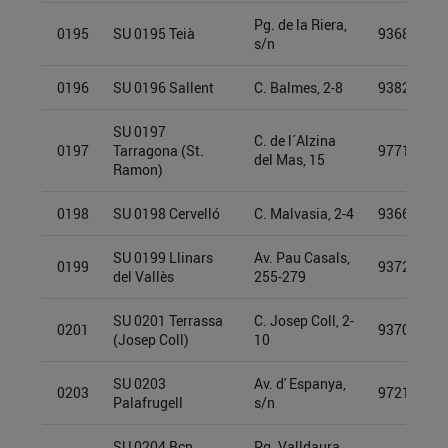
Pg. de la Riera,
0195
SU 0195 Teià
93689942
s/n
0196
SU 0196 Sallent
C. Balmes, 2-8
93825350
SU 0197
C. de l´Alzina
0197
Tarragona (St.
97719419
del Mas, 15
Ramon)
0198
SU 0198 Cervelló
C. Malvasia, 2-4
93661983
SU 0199 Llinars
Av. Pau Casals,
0199
93722552
del Vallès
255-279
SU 0201 Terrassa
C. Josep Coll, 2-
0201
93709979
(Josep Coll)
10
SU 0203
Av. d' Espanya,
0203
97213266
Palafrugell
s/n
SU 0204 Bcn
Pg. Valldaura,