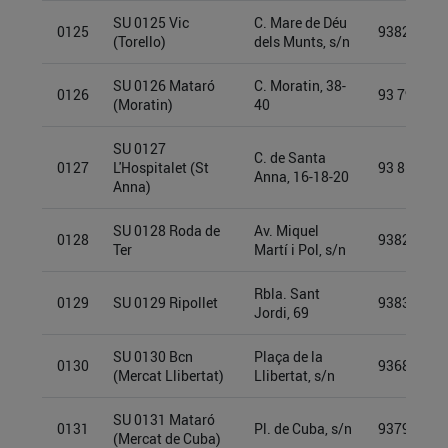
SU 0125 Vic
C. Mare de Déu
0125
93826876
(Torello)
dels Munts, s/n
SU 0126 Mataró
C. Moratin, 38-
0126
93 793 64 
(Moratin)
40
SU 0127
C. de Santa
0127
L'Hospitalet (St
93 855 53 
Anna, 16-18-20
Anna)
SU 0128 Roda de
Av. Miquel
0128
93825343
Ter
Martí i Pol, s/n
Rbla. Sant
0129
SU 0129 Ripollet
93834226
Jordi, 69
SU 0130 Bcn
Plaça de la
0130
93689866
(Mercat Llibertat)
Llibertat, s/n
SU 0131 Mataró
0131
Pl. de Cuba, s/n
93793622
(Mercat de Cuba)