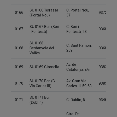
SU 0166 Terrassa
C. Portal Nou,
0166
93722501
(Portal Nou)
37
SU 0167 Bcn (Bori
C. Bori i
0167
93689928
i Fontestà)
Fontestà, 23
SU 0168
C. Sant Ramon,
0168
Cerdanyola del
93689946
259
Vallès
Av. de
0169
SU 0169 Gironella
93826945
Catalunya, s/n
SU 0170 Bcn (G
Av. Gran Via
0170
93855515
Via Carles III)
Carles III, 59-63
SU 0171 Bcn
0171
C. Dublin, 6
93469722
(Dublin)
Ctra. De