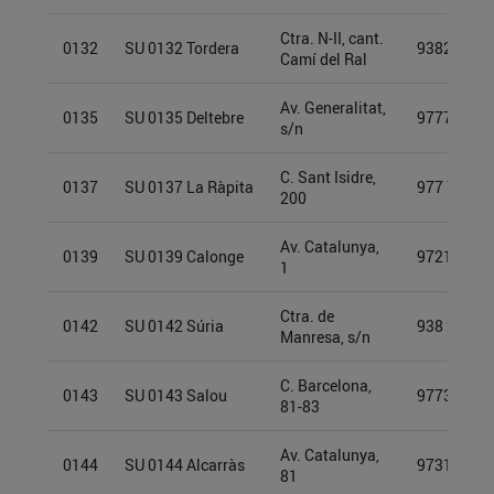
Ctra. N-II, cant.
0132
SU 0132 Tordera
93825313
Camí del Ral
Av. Generalitat,
0135
SU 0135 Deltebre
97774970
s/n
C. Sant Isidre,
0137
SU 0137 La Ràpita
977 74 90 
200
Av. Catalunya,
0139
SU 0139 Calonge
97213267
1
Ctra. de
0142
SU 0142 Súria
938 253 2
Manresa, s/n
C. Barcelona,
0143
SU 0143 Salou
97734810
81-83
Av. Catalunya,
0144
SU 0144 Alcarràs
97315842
81