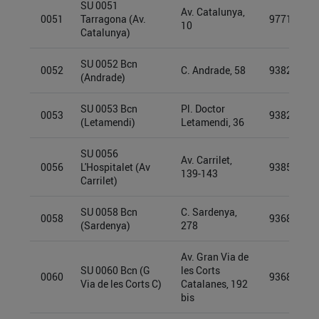
SU 0051
Av. Catalunya,
0051
Tarragona (Av.
97719402
10
Catalunya)
SU 0052 Bcn
0052
C. Andrade, 58
93827819
(Andrade)
SU 0053 Bcn
Pl. Doctor
0053
93826959
(Letamendi)
Letamendi, 36
SU 0056
Av. Carrilet,
0056
L'Hospitalet (Av
93855538
139-143
Carrilet)
SU 0058 Bcn
C. Sardenya,
0058
93689640
(Sardenya)
278
Av. Gran Via de
SU 0060 Bcn (G
les Corts
0060
93689954
Via de les Corts C)
Catalanes, 192
bis