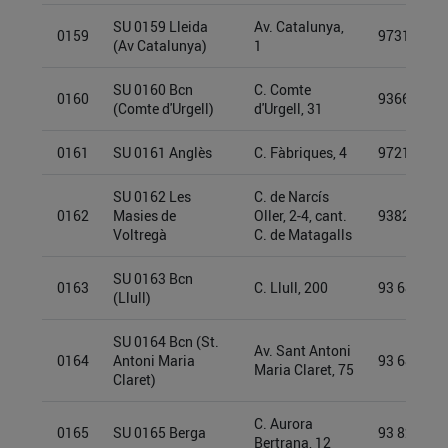
SU 0159 Lleida
Av. Catalunya,
0159
97315850
(Av Catalunya)
1
SU 0160 Bcn
C. Comte
0160
93661883
(Comte d'Urgell)
d'Urgell, 31
0161
SU 0161 Anglès
C. Fàbriques, 4
97212922
SU 0162 Les
C. de Narcís
0162
Masies de
Oller, 2-4, cant.
93825343
Voltregà
C. de Matagalls
SU 0163 Bcn
0163
C. Llull, 200
93 689631
(Llull)
SU 0164 Bcn (St.
Av. Sant Antoni
0164
Antoni Maria
93 689730
Maria Claret, 75
Claret)
C. Aurora
0165
SU 0165 Berga
93 825 30 
Bertrana, 12