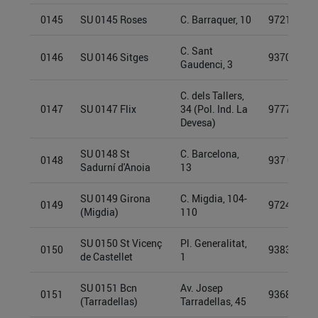
0145
SU 0145 Roses
C. Barraquer, 10
97213291
C. Sant
0146
SU 0146 Sitges
93709902
Gaudenci, 3
C. dels Tallers,
0147
SU 0147 Flix
34 (Pol. Ind. La
97774940
Devesa)
SU 0148 St
C. Barcelona,
0148
937 099 4
Sadurní d'Anoia
13
SU 0149 Girona
C. Migdia, 104-
0149
97249901
(Migdia)
110
SU 0150 St Vicenç
Pl. Generalitat,
0150
93832917
de Castellet
1
SU 0151 Bcn
Av. Josep
0151
93689763
(Tarradellas)
Tarradellas, 45