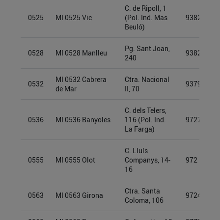
C. de Ripoll, 1
0525
MI 0525 Vic
(Pol. Ind. Mas
93826878
Beuló)
Pg. Sant Joan,
0528
MI 0528 Manlleu
93825344
240
MI 0532 Cabrera
Ctra. Nacional
0532
93793608
de Mar
II, 70
C. dels Telers,
0536
MI 0536 Banyoles
116 (Pol. Ind.
97278977
La Farga)
C. Lluís
0555
MI 0555 Olot
Companys, 14-
972 13 22 
16
Ctra. Santa
0563
MI 0563 Girona
97249913
Coloma, 106