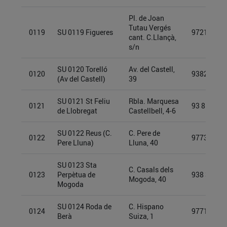
Pl. de Joan
Tutau Vergés
0119
SU 0119 Figueres
97212941
cant. C.Llançà,
s/n
SU 0120 Torelló
Av. del Castell,
0120
93825341
(Av del Castell)
39
SU 0121 St Feliu
Rbla. Marquesa
0121
93 855 53 
de Llobregat
Castellbell, 4-6
SU 0122 Reus (C.
C. Pere de
0122
97734808
Pere Lluna)
Lluna, 40
SU 0123 Sta
C. Casals dels
0123
Perpètua de
938 342 3
Mogoda, 40
Mogoda
SU 0124 Roda de
C. Hispano
0124
97719404
Berà
Suiza, 1