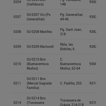
0204
93689865
(Valldaura)
148
SU 0207 Vic (Ps
Pg. Generalitat,
0207
93826875
Generalitat)
44-46
Pg. Sant Joan,
0208
SU 0208 Manlleu
93825349
218
Rbla. les
0209
SU 0209 Martorell
93825305
Bòbiles, 6
SU 0210 Bcn
C.
0210
(Buenaventura
Buenaventura
93661840
Muñoz)
Muñoz, 62-64
SU 0211 Bcn
0211
(Mercat Sagrada
C. Padilla, 255
93740551
Família)
SU 0214 Bcn
Travessera de
0214
(Travessera
93709904
Gràcia, 214-218