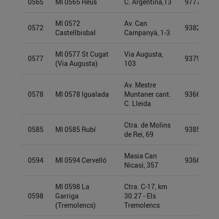
0565
MI 0565 Reus
C. Argentina,13
97776905
MI 0572
Av. Can
0572
93826864
Castellbisbal
Campanyà, 1-3
MI 0577 St Cugat
Via Augusta,
0577
93793635
(Via Augusta)
103
Av. Mestre
0578
MI 0578 Igualada
Muntaner cant.
93661855
C. Lleida
Ctra. de Molins
0585
MI 0585 Rubí
93855913
de Rei, 69
Masia Can
0594
MI 0594 Cervelló
93661965
Nicasi, 357
MI 0598 La
Ctra. C-17, km
0598
Garriga
30.27 - Els
(Tremolencs)
Tremolencs