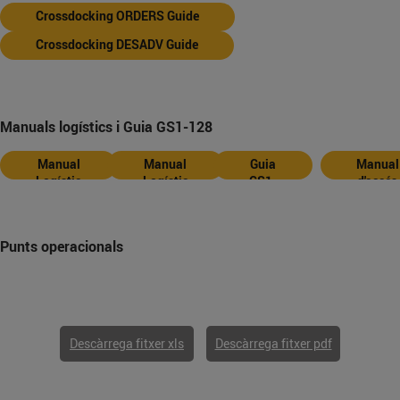
Crossdocking ORDERS Guide
Crossdocking DESADV Guide
Manuals logístics i Guia GS1-128
Manual
Manual
Guia
Manual
Logístic
Logístic
GS1-
d'accés
CAT
ES
128
Punts operacionals
Descàrrega fitxer xls
Descàrrega fitxer pdf