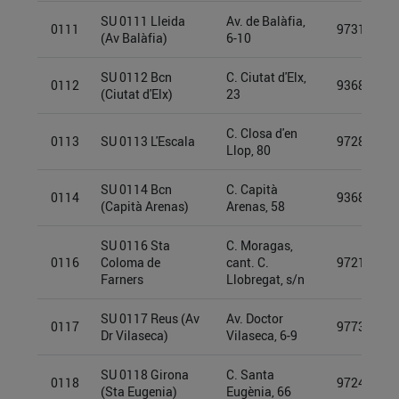
SU 0111 Lleida
Av. de Balàfia,
0111
97315850
(Av Balàfia)
6-10
SU 0112 Bcn
C. Ciutat d'Elx,
0112
93689974
(Ciutat d'Elx)
23
C. Closa d'en
0113
SU 0113 L'Escala
97280720
Llop, 80
SU 0114 Bcn
C. Capità
0114
93689867
(Capità Arenas)
Arenas, 58
SU 0116 Sta
C. Moragas,
0116
Coloma de
cant. C.
97212924
Farners
Llobregat, s/n
SU 0117 Reus (Av
Av. Doctor
0117
97734812
Dr Vilaseca)
Vilaseca, 6-9
SU 0118 Girona
C. Santa
0118
97249918
(Sta Eugenia)
Eugènia, 66