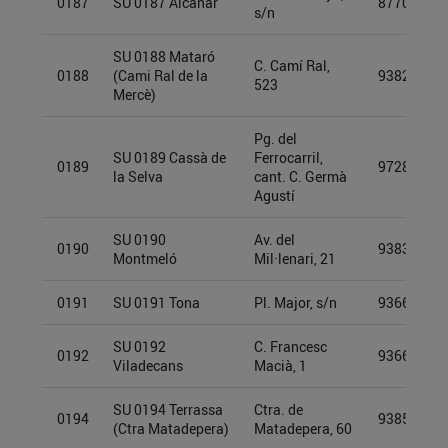
0187
SU 0187 Alcanar
87700256
s/n
SU 0188 Mataró
C. Camí Ral,
0188
(Cami Ral de la
93827856
523
Mercè)
Pg. del
SU 0189 Cassà de
Ferrocarril,
0189
97280639
la Selva
cant. C. Germà
Agustí
SU 0190
Av. del
0190
93834232
Montmeló
Mil·lenari, 21
0191
SU 0191 Tona
Pl. Major, s/n
93661955
SU 0192
C. Francesc
0192
93661932
Viladecans
Macià, 1
SU 0194 Terrassa
Ctra. de
0194
93855912
(Ctra Matadepera)
Matadepera, 60