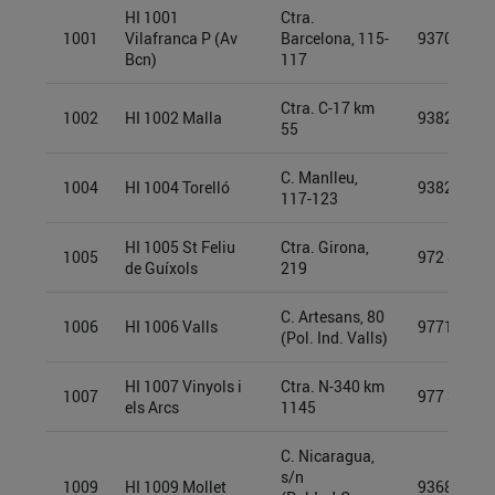
HI 1001
Ctra.
1001
Vilafranca P (Av
Barcelona, 115-
93709943
Bcn)
117
Ctra. C-17 km
1002
HI 1002 Malla
93826882
55
C. Manlleu,
1004
HI 1004 Torelló
93825341
117-123
HI 1005 St Feliu
Ctra. Girona,
1005
972 80 70 
de Guíxols
219
C. Artesans, 80
1006
HI 1006 Valls
97719409
(Pol. Ind. Valls)
HI 1007 Vinyols i
Ctra. N-340 km
1007
977 348 1
els Arcs
1145
C. Nicaragua,
s/n
1009
HI 1009 Mollet
93689779