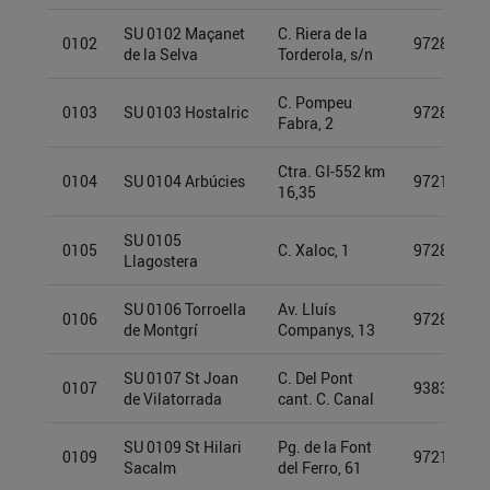
SU 0102 Maçanet
C. Riera de la
0102
97280711
de la Selva
Torderola, s/n
C. Pompeu
0103
SU 0103 Hostalric
97280712
Fabra, 2
Ctra. GI-552 km
0104
SU 0104 Arbúcies
97212925
16,35
SU 0105
0105
C. Xaloc, 1
97280702
Llagostera
SU 0106 Torroella
Av. Lluís
0106
97280721
de Montgrí
Companys, 13
SU 0107 St Joan
C. Del Pont
0107
93832909
de Vilatorrada
cant. C. Canal
SU 0109 St Hilari
Pg. de la Font
0109
97212925
Sacalm
del Ferro, 61