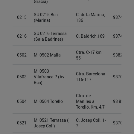
Gràcia)
SU 0215 Bcn
C. de la Marina,
0215
93740631
(Marina)
136
SU 0216 Terrassa
0216
C. Baldrich,169
93740883
(Sala Badrines)
Ctra. C-17 km
0502
MI 0502 Malla
93826881
55
MI 0503
Ctra. Barcelona
0503
Vilafranca P (Av
93709944
115-117
Bcn)
Ctra. de
0504
MI 0504 Torelló
Manlleu a
93 825 34 
Torelló, Km. 4,7
MI 0521 Terrassa (
C. Josep Coll, 1-
0521
93709979
Josep Coll)
7