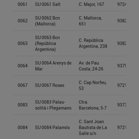
0061
SU 0061 Salt
C. Major, 167
97249911
SU 0062 Bcn
C. Mallorca,
0062
93826942
(Mallorca)
651
SU 0063 Bcn
C. República
0063
(República
93826951
Argentina, 238
Argentina)
SU 0064 Arenys de
Av. de Pau
0064
93793622
Mar
Costa, 24-26
C. Cap Norfeu,
0067
SU 0067 Roses
97213292
53
SU 0083 Palau-
Ctra.
0083
93732849
solità i Plegamans
Barcelona, 5-7
C. Sant Joan
0084
SU 0084 Palamós
Bautista de La
97213267
Salle s/n