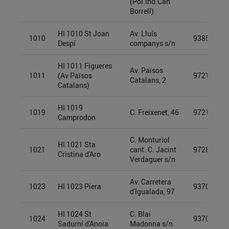
(Pol.Ind.Can
Borrell)
HI 1010 St Joan
Av. Lluís
1010
93855533
Despí
companys s/n
HI 1011 Figueres
Av. Països
1011
(Av Països
97212940
Catalans, 2
Catalans)
HI 1019
1019
C. Freixenet, 46
97213210
Camprodon
C. Monturiol
HI 1021 Sta
1021
cant. C. Jacint
97280708
Cristina d'Aro
Verdaguer s/n
Av. Carretera
1023
HI 1023 Piera
93709976
d'Igualada, 97
HI 1024 St
C. Blai
1024
93709942
Sadurní d'Anoia
Madonna s/n