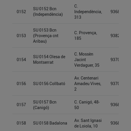
C.
SU 0152 Bcn
0152
Independència,
93689867
(Independència)
313
SU 0153 Bcn
C. Provença,
0153
(Provença cnt
93826912
185
Aribau)
C. Mossèn
SU 0154 Olesa de
0154
Jacint
93709955
Montserrat
Verdaguer, 35
Av. Centenari
0156
SU 0156 Collbató
Amadeu Vives,
93709950
2
SU 0157 Bcn
C. Canigó, 48-
0157
93689630
(Canigó)
50
Av. Sant Ignasi
0158
SU 0158 Badalona
93689631
de Loiola, 10