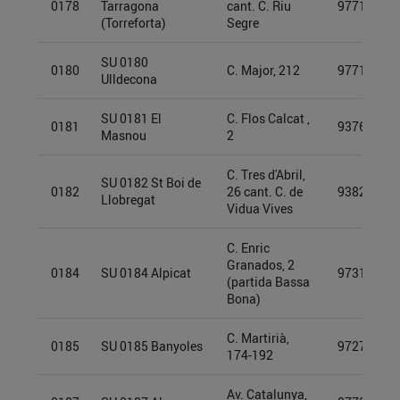
0178
Tarragona
cant. C. Riu
97719411
(Torreforta)
Segre
SU 0180
0180
C. Major, 212
97719447
Ulldecona
SU 0181 El
C. Flos Calcat ,
0181
93761500
Masnou
2
C. Tres d'Abril,
SU 0182 St Boi de
0182
26 cant. C. de
93826896
Llobregat
Vidua Vives
C. Enric
Granados, 2
0184
SU 0184 Alpicat
97315874
(partida Bassa
Bona)
C. Martirià,
0185
SU 0185 Banyoles
97278965
174-192
Av. Catalunya,