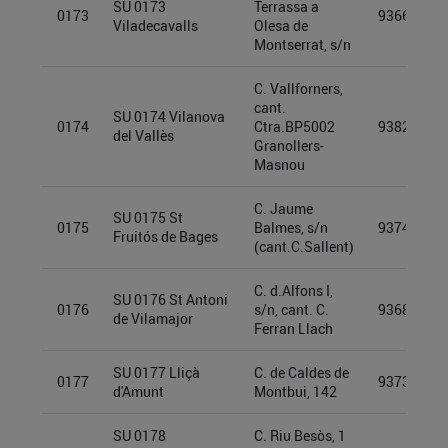
SU 0173
Terrassa a
0173
93661896
Viladecavalls
Olesa de
Montserrat, s/n
C. Vallforners,
cant.
SU 0174 Vilanova
0174
Ctra.BP5002
93825346
del Vallès
Granollers-
Masnou
C. Jaume
SU 0175 St
0175
Balmes, s/n
93740812
Fruitós de Bages
(cant.C.Sallent)
C. d.Alfons I,
SU 0176 St Antoni
0176
s/n, cant. C.
93689643
de Vilamajor
Ferran Llach
SU 0177 Lliçà
C. de Caldes de
0177
93732836
d'Amunt
Montbui, 142
SU 0178
C. Riu Besòs, 1