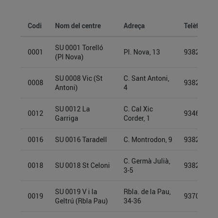
Codi
Nom del centre
Adreça
Telèfon
SU 0001 Torelló
0001
Pl. Nova, 13
93825341
(Pl Nova)
SU 0008 Vic (St
C. Sant Antoni,
0008
93826864
Antoni)
4
SU 0012 La
C. Cal Xic
0012
93469706
Garriga
Corder, 1
0016
SU 0016 Taradell
C. Montrodon, 9
93826870
C. Germà Julià,
0018
SU 0018 St Celoni
93827704
3-5
SU 0019 V i la
Rbla. de la Pau,
0019
93709902
Geltrú (Rbla Pau)
34-36