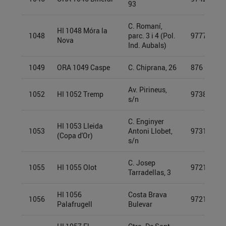
93
C. Romaní,
HI 1048 Móra la
1048
parc. 3 i 4 (Pol.
97774941
Nova
Ind. Aubals)
1049
ORA 1049 Caspe
C. Chiprana, 26
876 636 7
Av. Pirineus,
1052
HI 1052 Tremp
97388420
s/n
C. Enginyer
HI 1053 Lleida
1053
Antoni Llobet,
97315844
(Copa d'Or)
s/n
C. Josep
1055
HI 1055 Olot
97212903
Tarradellas, 3
HI 1056
Costa Brava
1056
97213265
Palafrugell
Bulevar