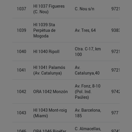
HI 1037 Figueres
1037
C. Nou s/n
97212942
(C. Nou)
HI 1039 Sta
1039
Perpètua de
Av. Tres, 64
93834225
Mogoda
Ctra. C-17, km
1040
HI 1040 Ripoll
97213283
100
HI 1041 Palamós
Av.
1041
97213264
(Av. Catalunya)
Catalunya,40
Av. Fonz, 8-10
1042
ORA 1042 Monzón
(Pol. Ind.
97427688
Paúles)
HI 1043 Mont-roig
Av. Barcelona,
1043
977 74 91 
(Miami)
185
C. Almacellas,
1046
ORA 1046 Binéfar
97427711