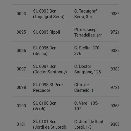
SU 0093 Bcn
C. Taquígraf
0093
93855537
(Taquígraf Serra)
Serra, 3-5
Pl. de Josep
0095
SU 0095 Ripoll
97213281
Terradellas, s/n
SU 0096 Bcn
C. Sicília, 370-
0096
93855537
(Sicília)
376
SU 0097 Bcn
C. Doctor
0097
93834226
(Doctor Santponç)
Santponç, 125
SU 0098 St Pere
Ctra. de
0098
97213228
Pescador
Castelló, 1
SU 0100 Bcn
C. Verdi, 105-
0100
93689995
(Verdi)
107
SU 0101 Bcn
C. Jordi de Sant
0101
93689917
(Jordi de St Jordí)
Jordi, 1-3