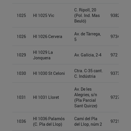
C. Ripoll, 20
1025
HI 1025 Vic
(Pol. Ind. Mas
93826874
Beuló)
Av. de Tàrrega,
1026
HI 1026 Cervera
97341930
5
HI 1029 La
1029
Av. Galícia, 2-4
972 132 2
Jonquera
Ctra. C-35 cant.
1030
HI 1030 St Celoni
93732867
C. Indústria
Av. De les
Alegries, s/n
1031
HI 1031 Lloret
97278917
(Pla Parcial
Sant Quirze)
HI 1036 Palamós
Camí del Pla
1036
97213260
(C. Pla del Llop)
del Llop, núm 2