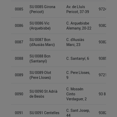
SU 0085 Girona
Av. de Lluís
0085
97249950
(Pericot)
Pericot, 37-39
SU 0086 Vic
C. Arquebisbe
0086
93826864
(Arquebisbe)
Alemany, 20-22
SU 0087 Bcn
C. d'Ausiàs
0087
93826976
(d'Ausiàs Marc)
Marc, 23
SU 0088 Bcn
0088
C. Santanyí, 6
93855548
(Santanyí)
SU 0089 Olot
C. Pere Lloses,
0089
97212910
(Pere Lloses)
9
C. Mossén
SU 0090 St Adrià
0090
Cinto
93 855 53 
de Besòs
Verdaguer, 2
C. Sant Josep,
0091
SU 0091 Centelles
93826871
44