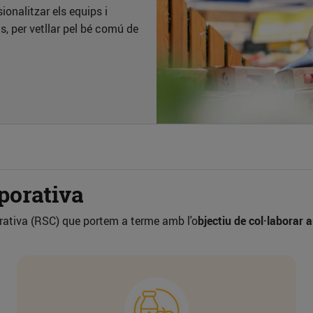
onalitzar els equips i
ts, per vetllar pel bé comú de
porativa
rativa (RSC) que portem a terme amb l'o
bjectiu de col·laborar