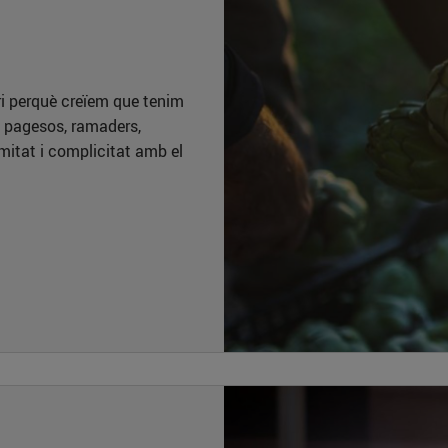
ori perquè creïem que tenim
s pagesos, ramaders,
imitat i complicitat amb el