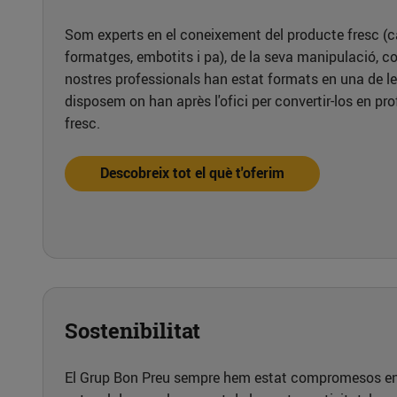
Som experts en el coneixement del producte fresc (carn
formatges, embotits i pa), de la seva manipulació, co
nostres professionals han estat formats en una de l
disposem on han après l'ofici per convertir-los en pr
fresc.
Descobreix tot el què t'oferim
Sostenibilitat
El Grup Bon Preu sempre hem estat compromesos en 