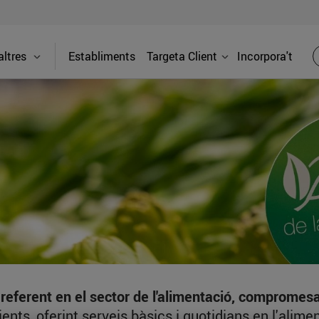
ltres
Establiments
Targeta Client
Incorpora't
ferent en el sector de l'alimentació, compromesa a
clients, oferint serveis bàsics i quotidians en l'al