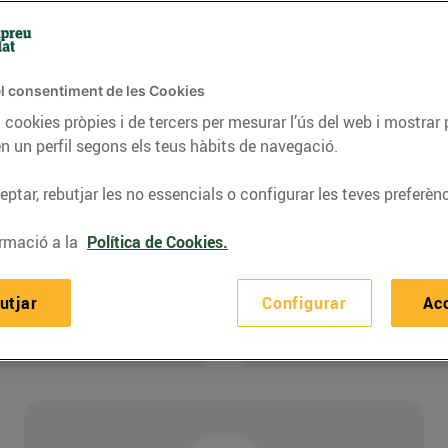
 través de la comercialitzadora elèctrica BonpreuEs
l consentiment de les Cookies
 cookies pròpies i de tercers per mesurar l’ús del web i mostrar 
n un perfil segons els teus hàbits de navegació.
ptar, rebutjar les no essencials o configurar les teves preferènc
rmació a la
Política de Cookies.
sclat
ls supermercats Bonpreu i
És el nostre servei de c
utjar
Configurar
Ac
roductes, on en destaquem
compra amb el cotxe. O
sc.