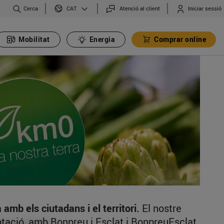
Cerca
Atenció al client
Iniciar sessió
CAT
Mobilitat
Energia
Comprar online
mb els ciutadans i el territori.
El nostre
imentació, amb Bonpreu i Esclat i BonpreuEsclat