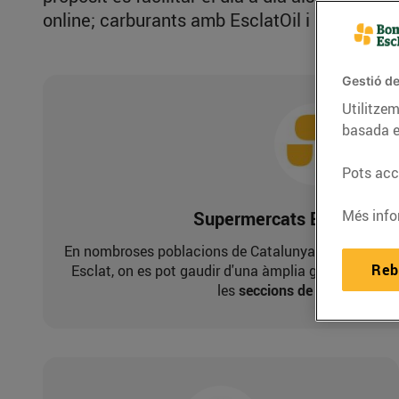
online; carburants amb EsclatOil i energia a
Gestió de
Utilitzem
basada e
Pots acce
Més info
Supermercats Bonpreu i E
En nombroses poblacions de Catalunya, disposem de
Reb
Esclat, on es pot gaudir d'una àmplia gamma de p
les
seccions de producte fre