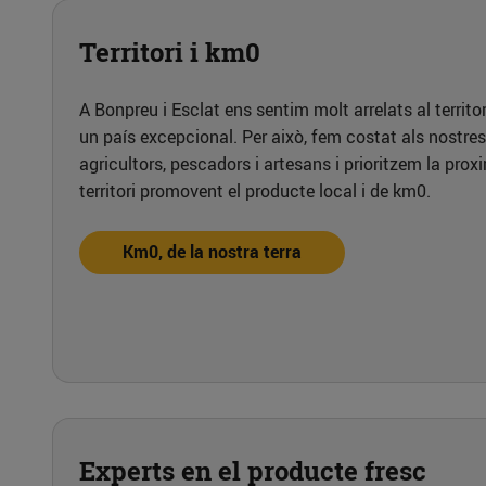
Territori i km0
A Bonpreu i Esclat ens sentim molt arrelats al territ
un país excepcional. Per això, fem costat als nostre
agricultors, pescadors i artesans i prioritzem la prox
territori promovent el producte local i de km0.
Km0, de la nostra terra
Experts en el producte fresc