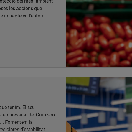
rotecció del medi ambient i
oses les accions que
tre impacte en l’entorn.
 que tenim. El seu
a empresarial del Grup són
vui. Fomentem la
s clares d’estabilitat i