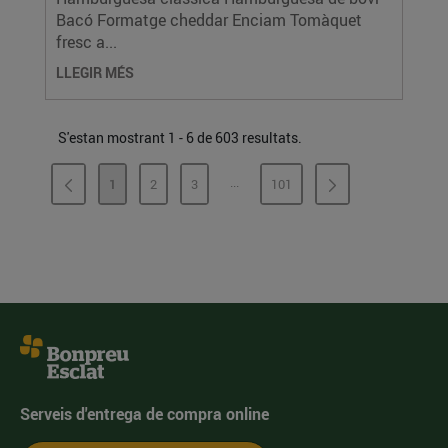
Bacó Formatge cheddar Enciam Tomàquet
fresc a...
LLEGIR MÉS
S'estan mostrant 1 - 6 de 603 resultats.
...
1
2
3
101
PÀGINES INTERMÈDIES
PÀGINA
PÀGINA
PÀGINA
PÀGINA
Serveis d'entrega de compra online