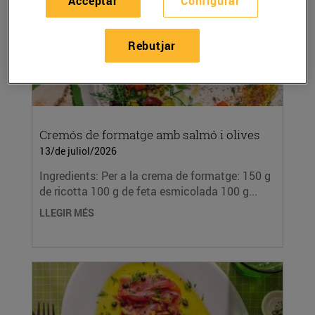
Acceptar
Configurar
Rebutjar
Cremós de formatge amb salmó i olives
13/de juliol/2026
Ingredients: Per a la crema de formatge: 150 g
de ricotta 100 g de feta esmicolada 100 g...
LLEGIR MÉS