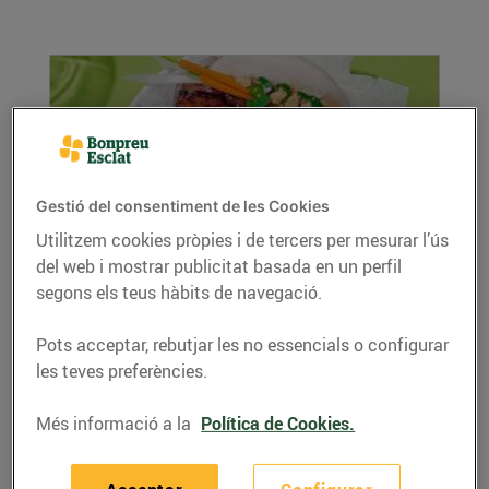
Gestió del consentiment de les Cookies
Utilitzem cookies pròpies i de tercers per mesurar l’ús
del web i mostrar publicitat basada en un perfil
Bao buns de cansalada
segons els teus hàbits de navegació.
13/de juliol/2026
Ingredients: Baos congelats de Bon Preu
Pots acceptar, rebutjar les no essencials o configurar
Cansalada de porc estofada: 450 g de
les teves preferències.
cansalada de...
Més informació a la
Política de Cookies.
LLEGIR MÉS