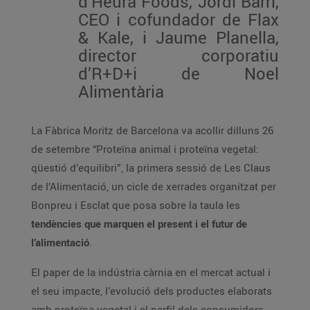
d’Heura Foods, Jordi Barri,
CEO i cofundador de Flax
& Kale, i Jaume Planella,
director corporatiu
d’R+D+i de Noel
Alimentària
La Fàbrica Moritz de Barcelona va acollir dilluns 26
de setembre “Proteïna animal i proteïna vegetal:
qüestió d’equilibri”, la primera sessió de Les Claus
de l’Alimentació, un cicle de xerrades organitzat per
Bonpreu i Esclat que posa sobre la taula les
tendències que marquen el present i el futur de
l’alimentació
.
El paper de la indústria càrnia en el mercat actual i
el seu impacte, l’evolució dels productes elaborats
amb proteïna vegetal i el perfil dels consumidors