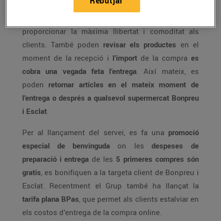
Rebutjar
horaris amplis
, de dilluns a dissabte de
7:00 a 22:00
hores amb franges d’entrega d’una hora
per
proporcionar la màxima llibertat i comoditat als
clients. També poden
revisar els productes
en el
moment de la recepció i
l’import
de la compra
es
cobra una vegada feta l’entrega
. Així mateix, es
poden
retornar articles en el mateix moment de
l’entrega o després a qualsevol supermercat Bonpreu
i Esclat
.
Per al llançament del servei, es fa una
promoció
especial de benvinguda
on les
despeses de
preparació i entrega
de les
5 primeres compres són
gratis
, es bonifiquen a la targeta client de Bonpreu i
Esclat. Recentment el Grup també ha llançat la
tarifa plana BPas
, que permet als clients estalviar en
els costos d’entrega de la compra online.