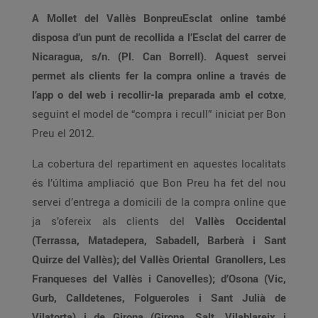
A Mollet del Vallès BonpreuEsclat online també
disposa d’un punt de recollida a l’Esclat del carrer de
Nicaragua, s/n. (Pl. Can Borrell). Aquest servei
permet als clients fer la compra online a través de
l’app o del web i recollir-la preparada amb el cotxe
,
seguint el model de “compra i recull” iniciat per Bon
Preu el 2012.
La cobertura del repartiment en aquestes localitats
és l’última ampliació que Bon Preu ha fet del nou
servei d’entrega a domicili de la compra online que
ja s’ofereix als clients del
Vallès Occidental
(Terrassa, Matadepera, Sabadell, Barberà i Sant
Quirze del Vallès); del Vallès Oriental Granollers, Les
Franqueses del Vallès i Canovelles); d’Osona (Vic,
Gurb, Calldetenes, Folgueroles i Sant Julià de
Vilatorta) i de Girona (Girona, Salt, Vilablareix i