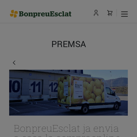
PREMSA
BonpreuEsclat ja envia