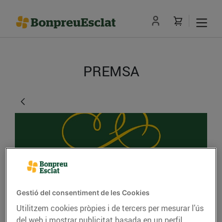
PREMSA
Gestió del consentiment de les Cookies
Construcció d'un
Utilitzem cookies pròpies i de tercers per mesurar l’ús
del web i mostrar publicitat basada en un perfil