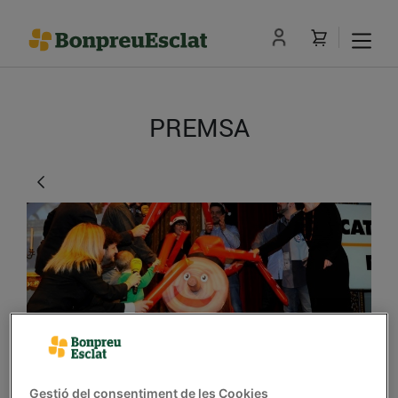
PREMSA
El 9è Tió Solidari recull
Gestió del consentiment de les Cookies