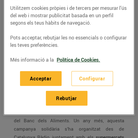
més de 46.600 quilos de
menjar infantil
Utilitzem cookies pròpies i de tercers per mesurar l’ús
del web i mostrar publicitat basada en un perfil
01/de febrer/2017
segons els teus hàbits de navegació.
Pots acceptar, rebutjar les no essencials o configurar
La novena edició de la campanya solidària
les teves preferències.
organitzada per Bonpreu i Esclat, Catalunya
Més informació a la
Política de Cookies.
Ràdio i Abacus Cooperativa ha aconseguit
recollir 46.603 quilos d’aliments destinats
Acceptar
Configurar
als infants de famílies en situació de
precarietat alimentària.
Rebutjar
L’edició d’enguany del Tió Solidari ha recollit
46.603 quilos
de menjar per a infants en benefici
del Banc dels Aliments. Un any més, aquesta
campanya solidària s’ha organitzat des de
Catalunya Ràdio juntament amb els
supermercats